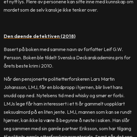
et nytt lys. Flere av personene kan sitte inne med kunnskap om
mordet som de selv kanskje ikke tenker over.
Den døende detektiven
(2018)
Basert på boken med samme navn av forfatter Leif G.W.
Persson. Boken ble tildelt Svenska Deckarakademins pris for
årets beste krim i 2010.
Når den pensjonerte politietterforskeren Lars Martin
Johansson, LMJ, får en blodpropp i hjernen, blir livet hans
snudd opp ned. Nytelsens tid med whisky og smør er forbi.
LMJs lege får ham interessert i et ti år gammelt uoppklart
seksualmord på en liten jente. LMJ, mannen som kan se rundt
hjørner, kan ikke la være å begynne å nøste i saken. Han slår
seg sammen med sin gamle partner Eriksson, som har tilgang
til politiets gamle etterforskningsmateriale. Snart går det opp