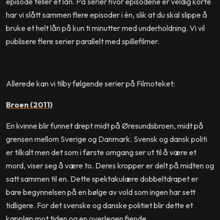
episode teller et lån. På serier hvor episodene er veldig korte
har vi slått sammen flere episoder i èn, slik at du skal slippe å
bruke et helt lån på kun ti minutter med underholdning. Vi vil
publisere flere serier parallelt med spillefilmer.
Allerede kan vi tilby følgende serier på Filmoteket:
Broen (2011)
En kvinne blir funnet drept midt på Øresundsbroen, midt på
grensen mellom Sverige og Danmark. Svensk og dansk politi
er tilkalt men det som i første omgang ser ut til å være et
mord, viser seg å være to. Deres kropper er delt på midten og
satt sammen til en. Dette spektakulære dobbeltdrapet er
bare begynnelsen på en bølge av vold som ingen har sett
tidligere. For det svenske og danske politiet blir dette et
kappløp mot tiden og en overlegen fiende.