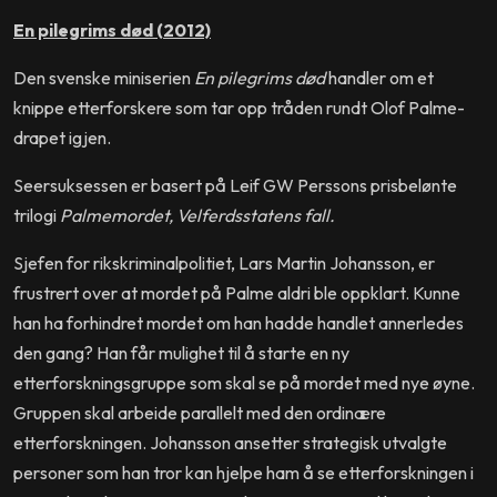
En pilegrims død (2012)
Den svenske miniserien
En pilegrims død
handler om et
knippe etterforskere som tar opp tråden rundt Olof Palme-
drapet igjen.
Seersuksessen er basert på Leif GW Perssons prisbelønte
trilogi
Palmemordet, Velferdsstatens fall.
Sjefen for rikskriminalpolitiet, Lars Martin Johansson, er
frustrert over at mordet på Palme aldri ble oppklart. Kunne
han ha forhindret mordet om han hadde handlet annerledes
den gang? Han får mulighet til å starte en ny
etterforskningsgruppe som skal se på mordet med nye øyne.
Gruppen skal arbeide parallelt med den ordinære
etterforskningen. Johansson ansetter strategisk utvalgte
personer som han tror kan hjelpe ham å se etterforskningen i