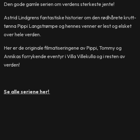
Den gode gamle serien om verdens sterkeste jente!
Astrid Lindgrens fantastiske historier om den rødhårete krutt-
tønna Pippi Langstrømpe og hennes venner er lest og elsket
over hele verden.
Her er de originale filmatiseringene av Pippi, Tommy og
Annikas forrykende eventyr i Villa Villekulla og i resten av
verden!
Se alle seriene her!