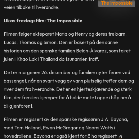
The Impossible
veien tilbake til hverandre.
Ukas fredagsfilm: The Impossible
Filmen følger ekteparet Maria og Henry og deres tre barn,
Lucas, Thomas og Simon. Den er basert på den sanne
historien om den spanske familien Belón-Álvarez, som feiret
julen i Khao Lak i Thailand da tsunamien traff.
Det er morgenen 26. desember og familien nyter ferien ved
bassenget, når en svart vegg av vann plutselig treffer dem og
river dem fra hverandre. Det er en hjerteskjærende og sterk
film, der familien kjemper for å holde motet oppe i håp om å
bli gjenforent.
Filmen er regissert av den spanske regissøren J.A. Bayona,
med Tom Holland, Ewan McGregor og Naomi Watts i
hovedrollene. Bayona er også kjent for å ha regissert
A