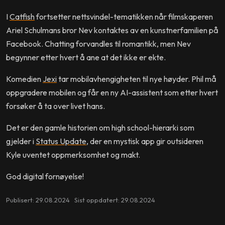
I
Catfish
fortsetter nettsvindel-tematikken når filmskaperen
Ariel Schulmans bror Nev kontaktes av en kunstnerfamilien på
Facebook. Chatting forvandles til romantikk, men Nev
begynner etter hvert å ane at det ikke er ekte.
Komedien
Jexi
tar mobilavhengigheten til nye høyder. Phil må
oppgradere mobilen og får en ny AI-assistent som etter hvert
forsøker å ta over livet hans.
Det er den gamle historien om high school-hierarki som
gjelder i
Status Update
, der en mystisk app gir outsideren
Kyle uventet oppmerksomhet og makt.
God digital fornøyelse!
Publisert: 29.08.2024 Sist oppdatert: 29.08.2024