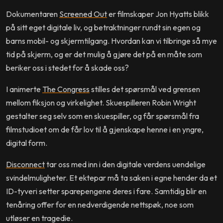
Dokumentaren
Screened Out
er filmskaper Jon Hyatts blikk
på sitt eget digitale liv, og betraktninger rundt sin egen og
barns mobil- og skjermtilgang. Hvordan kan vi tilbringe så mye
tid på skjerm, og er det mulig å gjøre det på en måte som
beriker oss i stedet for å skade oss?
I animerte
The Congress
stilles det spørsmål ved grensen
mellom fiksjon og virkelighet. Skuespilleren Robin Wright
gestalter seg selv som en skuespiller, og får spørsmål fra
filmstudioet om de får lov til å gjenskape henne i en yngre,
digital form.
Disconnect
tar oss med inn i den digitale verdens uendelige
svindelmuligheter. Et ektepar må ta saken i egne hender da et
ID-tyveri setter sparepengene deres i fare. Samtidig blir en
tenåring offer for en nedverdigende nettspøk, noe som
utløser en tragedie.