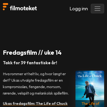
Logg inn
Fredagsfilm // uke 14
Takk for 39 fantastiske år!
Hva rommer et helt liv, og hvor langt er
det? Ukas utvalgte fredagsfilm er en
kompromissløs, fengende, morsom,
rørende, velspilt og melankolsk spillefilm.
Ukas fredagsfilm: The Life of Chuck
The Life of