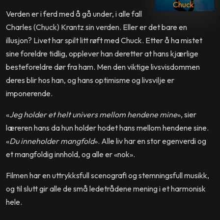
Chuck
Verden er i ferd med å gå under, i alle fall
Charles (Chuck) Krantz sin verden. Eller er det bare en
illusjon? Livet har spilt litt røft med Chuck. Etter å ha mistet
sine foreldre tidlig, opplever han deretter at hans kjærlige
besteforeldre dør fra ham. Men den viktige livsvisdommen
deres blir hos han, og hans optimisme og livsvilje er
imponerende.
«
Jeg holder et helt univers mellom hendene mine
», sier
læreren hans da hun holder hodet hans mellom hendene sine.
«
Du inneholder mangfold
». Alle liv har en stor egenverdi og
et mangfoldig innhold, og alle er «nok».
Filmen har en uttrykksfull scenografi og stemningsfull musikk,
og til slutt gir alle de små ledetrådene mening i et harmonisk
hele.