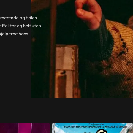
rmerende og tidløs
effekter og helt uten
g hjelperne hans.