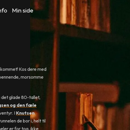
nfo
Min side
 ankommet! Kos dere med
e spennende, morsomme
 det glade 80-tallet,
gsen og den fæle
ventyr. I
Knutsen
unnelen de bor i, helt til
ler er for tog, ikke