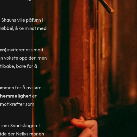
 Shauns ville påfunn i
røbbel, ikke minst med
en)
inviterer oss med
mn vokste opp der, men
ilbake, bare for å
sammen for å avsløre
e hemmelighet
er
r mot krefter som
inn i Svartskogen. I
dde der Nellys mor en