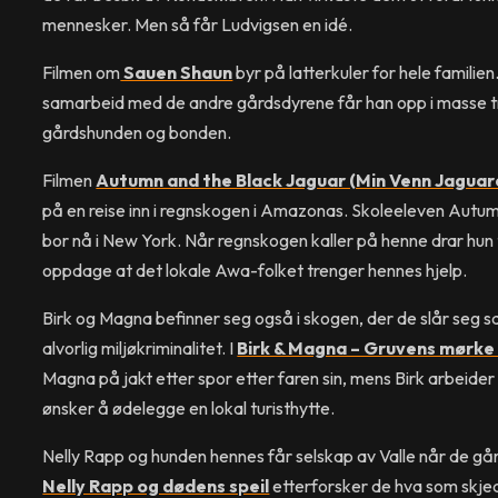
mennesker. Men så får Ludvigsen en idé.
Filmen om
Sauen Shaun
byr på latterkuler for hele familien.
samarbeid med de andre gårdsdyrene får han opp i masse t
gårdshunden og bonden.
Filmen
Autumn and the Black Jaguar (Min Venn Jaguar
på en reise inn i regnskogen i Amazonas. Skoleeleven Autu
bor nå i New York. Når regnskogen kaller på henne drar hun t
oppdage at det lokale Awa-folket trenger hennes hjelp.
Birk og Magna befinner seg også i skogen, der de slår seg 
alvorlig miljøkriminalitet. I
Birk & Magna – Gruvens mørk
Magna på jakt etter spor etter faren sin, mens Birk arbeide
ønsker å ødelegge en lokal turisthytte.
Nelly Rapp og hunden hennes får selskap av Valle når de går 
Nelly Rapp og dødens speil
etterforsker de hva som skje