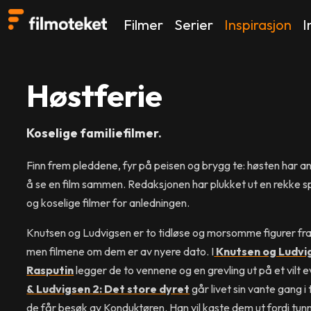
Filmer
Serier
Inspirasjon
I
Høstferie
Koselige familiefilmer.
Finn frem pleddene, fyr på peisen og brygg te: høsten har
å se en film sammen. Redaksjonen har plukket ut en rekk
og koselige filmer for anledningen.
Knutsen og Ludvigsen er to tidløse og morsomme figurer fra
men filmene om dem er av nyere dato. I
Knutsen og Ludvi
Rasputin
legger de to vennene og en grevling ut på et vilt e
& Ludvigsen 2: Det store dyret
går livet sin vante gang i t
de får besøk av Konduktøren. Han vil kaste dem ut fordi tunne