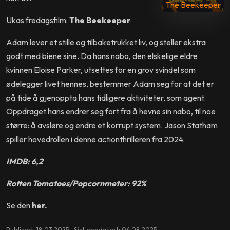
The Beekeeper
Ukas fredagsfilm:
The Beekeeper
Adam lever et stille og tilbaketrukket liv, og steller ekstra
godt med biene sine. Da hans nabo, den elskelige eldre
kvinnen Eloise Parker, utsettes for en grov svindel som
ødelegger livet hennes, bestemmer Adam seg for at det er
på tide å gjenoppta hans tidligere aktiviteter, som agent.
Oppdraget hans endrer seg fort fra å hevne sin nabo, til noe
større: å avsløre og endre et korrupt system. Jason Statham
spiller hovedrollen i denne actionthrilleren fra 2024.
IMDB: 6,2
Rotten Tomatoes/Popcornmeter: 92%
Se den
her.
Publisert: 18.03.2025 Sist oppdatert: 04.08.2025