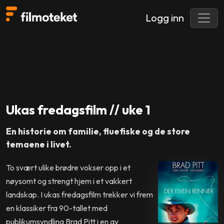
Logg inn
Ukas fredagsfilm // uke 1
En historie om familie, fluefiske og de store
temaene i livet.
To svært ulike brødre vokser opp i et
nøysomt og strengt hjem i et vakkert
landskap. I ukas fredagsfilm trekker vi frem
en klassiker fra 90-tallet med
publikumsyndling Brad Pitt i en av