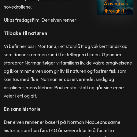
A river runs
hovedrollene.
through it
Ukas fredagsfilm:
Der elven renner
Tilbake til naturen
Vi befinner oss i Montana, i et storslått og vakkert landskap
som danner rammen rundt fortellingen i filmen. Gjennom
storebror Norman følger vi familiens liv, de vakre omgivelsene
og ikke minst elven som gir liv til naturen og fostrer fisk som
kan tas med flue. Norman er observerende, sindig og
disiplinert, mens lillebror Paul er sta, stolt og går sine egne
veier i ett og alt.
En sann historie
Der elven renner er basert på Norman MacLeans sanne
historie, som han først 40 år senere klarte å fortelle i