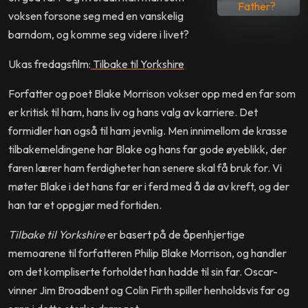
Father?
voksen forsone seg med en vanskelig
barndom, og komme seg videre i livet?
Ukas fredagsfilm:
Tilbake til Yorkshire
Forfatter og poet Blake Morrison vokser opp med en far som
er kritisk til ham, hans liv og hans valg av karriere. Det
formidler han også til ham jevnlig. Men innimellom de krasse
tilbakemeldingene har Blake og hans far gode øyeblikk, der
faren lærer ham ferdigheter han senere skal få bruk for. Vi
møter Blake i det hans far er i ferd med å dø av kreft, og der
han tar et oppgjør med fortiden.
Tilbake til Yorkshire
er basert på de åpenhjertige
memoarene til forfatteren Philip Blake Morrison, og handler
om det kompliserte forholdet han hadde til sin far. Oscar-
vinner Jim Broadbent og Colin Firth spiller henholdsvis far og