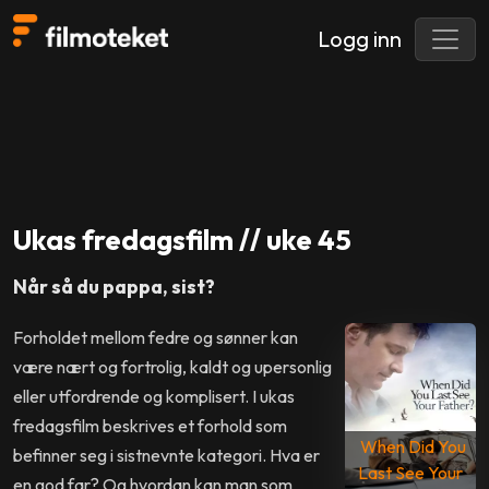
Logg inn
Ukas fredagsfilm // uke 45
Når så du pappa, sist?
Forholdet mellom fedre og sønner kan
være nært og fortrolig, kaldt og upersonlig
eller utfordrende og komplisert. I ukas
fredagsfilm beskrives et forhold som
When Did You
befinner seg i sistnevnte kategori. Hva er
Last See Your
en god far? Og hvordan kan man som