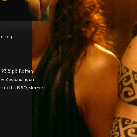
re seg.
å 93 % på Rotten
New Zealand noen
utgitt i 1990, skrevet