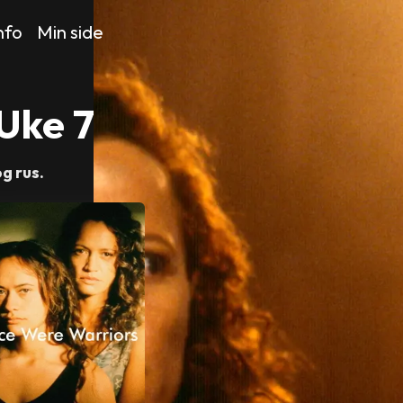
nfo
Min side
 Uke 7
g rus.