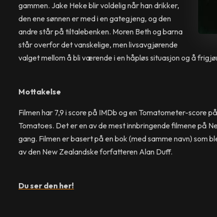
gammen. Jake Heke blir voldelig når han drikker,
den ene sønnen er med i en gategjeng, og den
andre står på tiltalebenken. Moren Beth og barna
står overfor det vanskelige, men livsavgjørende
valget mellom å bli værende i en håpløs situasjon og å frigjø
Mottakelse
Filmen har 7,9 i score på IMDb og en Tomatometer-score p
Tomatoes. Det er en av de mest innbringende filmene på 
gang. Filmen er basert på en bok (med samme navn) som ble 
av den New Zealandske forfatteren Alan Duff.
Du ser den her!