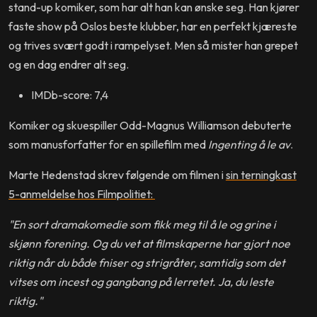
stand-up komiker, som har alt han kan ønske seg. Han kjører
faste show på Oslos beste klubber, har en perfekt kjæreste
og trives svært godt i rampelyset. Men så mister han grepet
og en dag endrer alt seg.
IMDb-score: 7,4
Komiker og skuespiller Odd-Magnus Williamson debuterte
som manusforfatter for en spillefilm med
Ingenting å le av
.
Marte Hedenstad skrev følgende om filmen i
sin terningkast
5-anmeldelse hos Filmpolitiet:
"En sort dramakomedie som fikk meg til å le og grine i
skjønn forening. Og du vet at filmskaperne har gjort noe
riktig når du både fniser og strigråter, samtidig som det
vitses om incest og gangbang på lerretet. Ja, du leste
riktig."