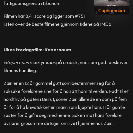
fattigdomsgrensa i Libanon.
Capharnaüm
Filmen har 8,4 i score og ligger som #75 i
listen over de beste filmene gjennom tidene på IMDb.
Ukas fredagsfilm:
Kapernaum
«
Kapernaum
» betyr
kaos
på arabisk, noe som godt beskriver
filmens handling.
Zain er en 12 år gammel gutt som bestemmer seg for å
saksøke foreldrene sine for å ha satt ham til verden. Født til et
hardt liv på gaten i Beirut, soner Zain allerede en dom på fem
år for å ha knivstukket en mann som kjøpte hans 11 år gamle
søster for å gifte seg med henne. Saken mot hans foreldre
avslører grusomme detaljer om livet hjemme hos Zain.