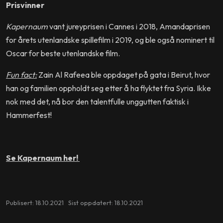
Prisvinner
Kapernaum
vant jureyprisen i Cannes i 2018, Amandaprisen
for årets utenlandske spillefilm i 2019, og ble også nominert til
Oscar for beste utenlandske film.
Fun fact:
Zain Al Rafeea ble oppdaget på gata i Beirut, hvor
han og familien oppholdt seg etter å ha flyktet fra Syria. Ikke
nok med det, nå bor den talentfulle unggutten faktisk i
Hammerfest!
Se Kapernaum her!
Publisert: 18.10.2021 Sist oppdatert: 18.10.2021