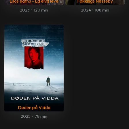
Ellos eatnu - La elva leve
Føkkings Nesseby
2023
•
120 min
2024
•
108 min
Døden på Vidda
2025
•
78 min