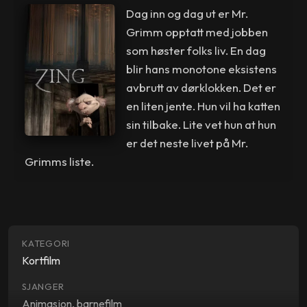
Dag inn og dag ut er Mr.
Grimm opptatt med jobben
som høster folks liv. En dag
blir hans monotone eksistens
avbrutt av dørklokken. Det er
en liten jente. Hun vil ha katten
sin tilbake. Lite vet hun at hun
er det neste livet på Mr.
Grimms liste.
KATEGORI
Kortfilm
SJANGER
Animasjon, barnefilm