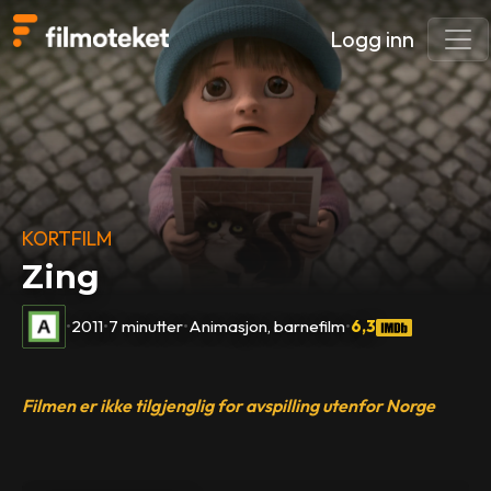
Logg inn
KORTFILM
Zing
•
2011
•
7 minutter
•
Animasjon, barnefilm
•
6,3
Filmen er ikke tilgjenglig for avspilling utenfor Norge