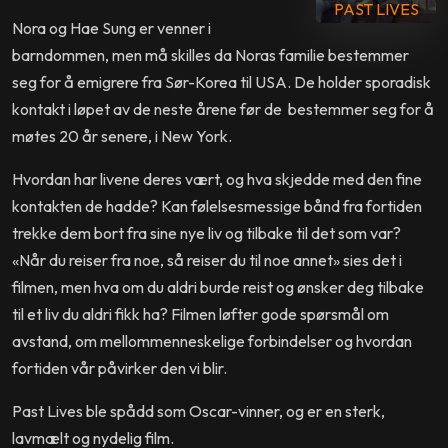
PAST LIVES
Nora og Hae Sung er venner i
barndommen, men må skilles da Noras familie bestemmer
seg for å emigrere fra Sør-Korea til USA. De holder sporadisk
kontakt i løpet av de neste årene før de bestemmer seg for å
møtes 20 år senere, i New York.
Hvordan har livene deres vært, og hva skjedde med den fine
kontakten de hadde? Kan følelsesmessige bånd fra fortiden
trekke dem bort fra sine nye liv og tilbake til det som var?
«Når du reiser fra noe, så reiser du til noe annet» sies det i
filmen, men hva om du aldri burde reist og ønsker deg tilbake
til et liv du aldri fikk ha? Filmen løfter gode spørsmål om
avstand, om mellommenneskelige forbindelser og hvordan
fortiden vår påvirker den vi blir.
Past Lives ble spådd som Oscar-vinner, og er en sterk,
lavmælt og nydelig film.