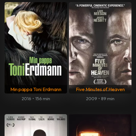
Min pappa Toni Erdmann
Five Minutes of Heaven
2016
•
156 min
2009
•
89 min