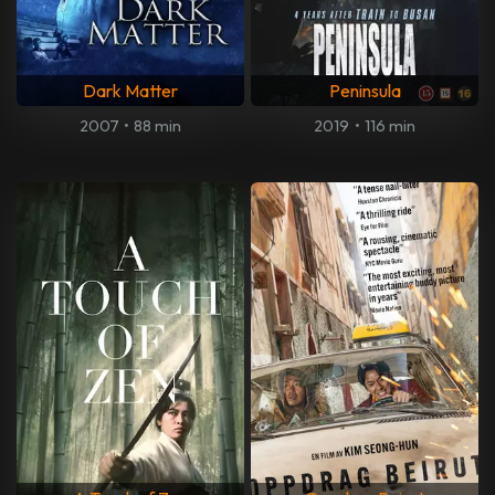
Dark Matter
Peninsula
2007
•
88 min
2019
•
116 min