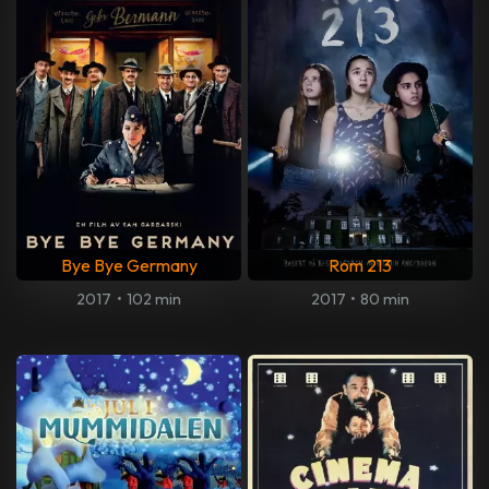
Bye Bye Germany
Rom 213
2017
•
102 min
2017
•
80 min