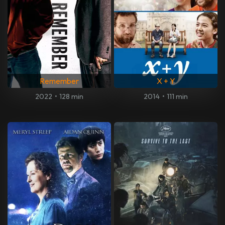
Remember
X + Y
2022
•
128 min
2014
•
111 min