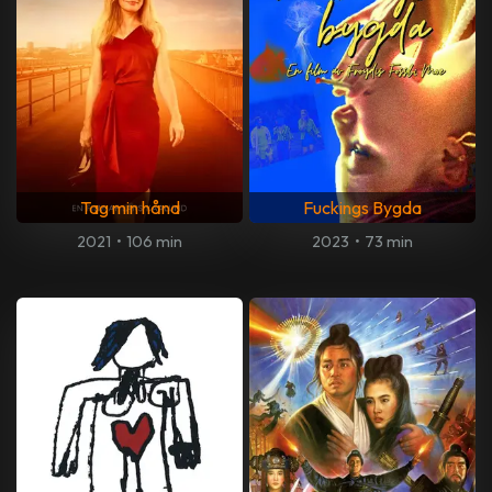
Tag min hånd
Fuckings Bygda
2021
•
106 min
2023
•
73 min