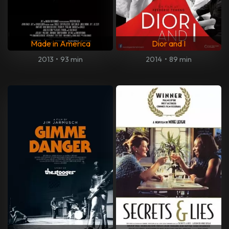
Made in America
Dior and I
2013
•
93 min
2014
•
89 min