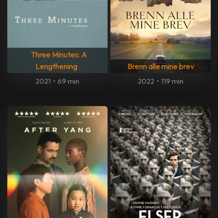
Three Minutes: A
Lengthening
Brenn alle mine brev
2021
•
69 min
2022
•
119 min