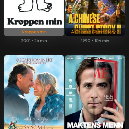
Kroppen min
A Chinese Ghost Story 2
2001
•
26 min
1990
•
104 min