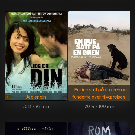
En due satt på en gren og
Jeg er din
funderte over tilværelsen
2013
•
98 min
2014
•
100 min