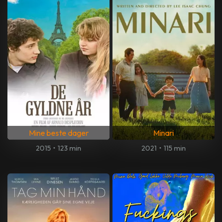
Mine beste dager
Minari
2015
•
123 min
2021
•
115 min