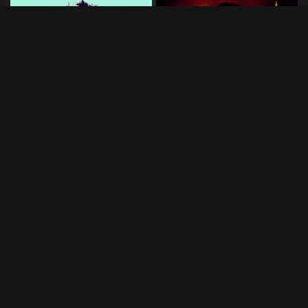
Sneakerheadz
Rød
2015
•
74 min
1994
•
99 min