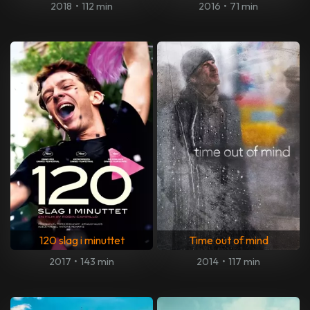
2018
•
112 min
2016
•
71 min
120 slag i minuttet
Time out of mind
2017
•
143 min
2014
•
117 min