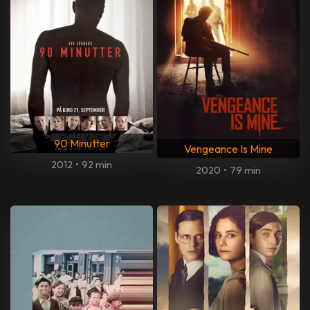
90 Minutter
Vengeance Is Mine
2012
•
92 min
2020
•
79 min