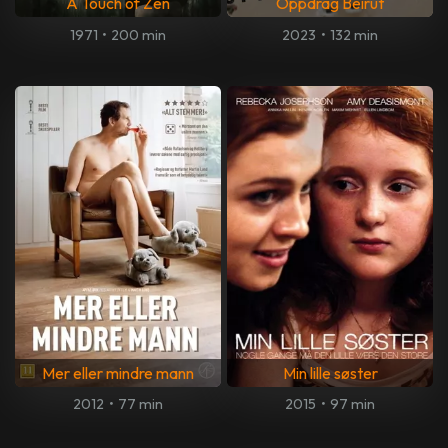
A Touch of Zen
Oppdrag Beirut
1971
•
200 min
2023
•
132 min
Mer eller mindre mann
Min lille søster
2012
•
77 min
2015
•
97 min