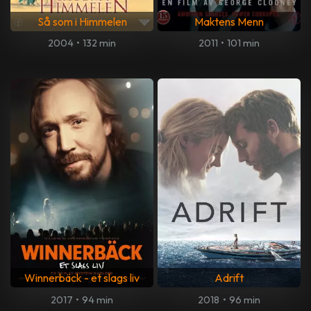
Så som i Himmelen
Maktens Menn
2004
•
132 min
2011
•
101 min
Winnerbäck - et slags liv
Adrift
2017
•
94 min
2018
•
96 min