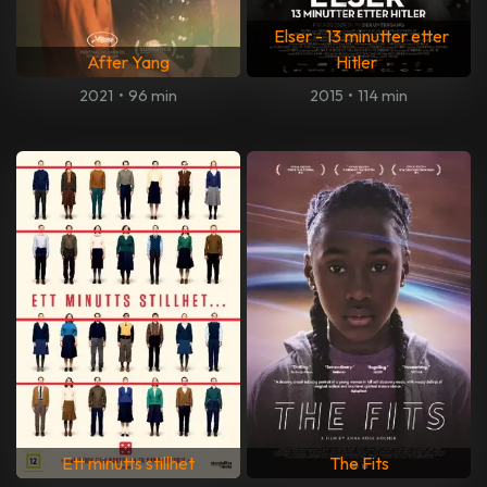
Elser - 13 minutter etter
After Yang
Hitler
2021
•
96 min
2015
•
114 min
Ett minutts stillhet
The Fits