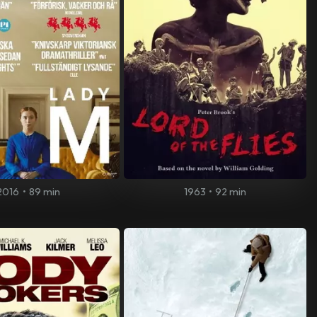
2016
•
89 min
1963
•
92 min