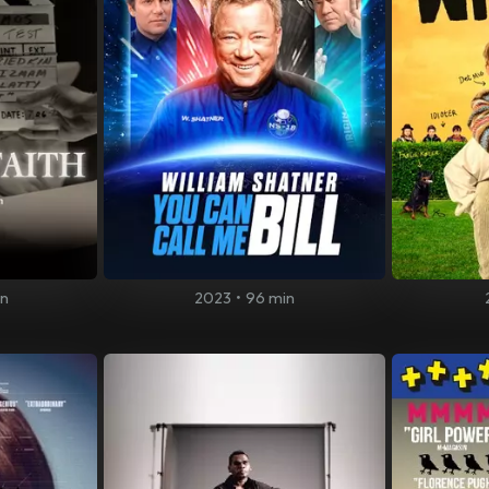
in
2023
•
96 min