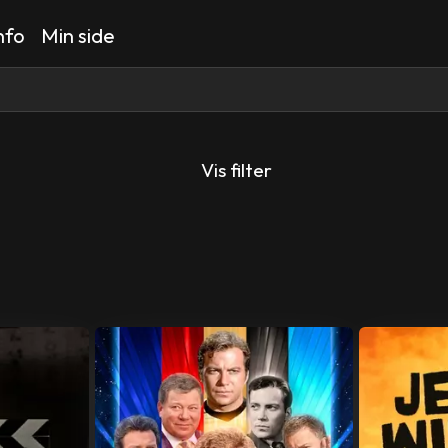
nfo
Min side
Vis filter