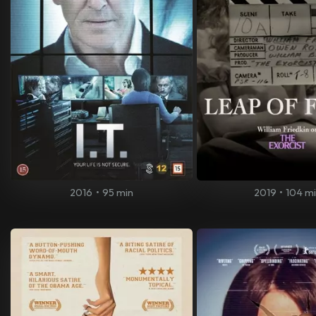
2016
•
95 min
2019
•
104 m