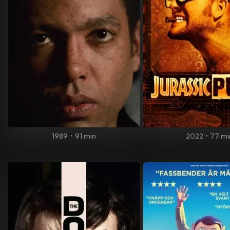
1989
•
91 min
2022
•
77 mi