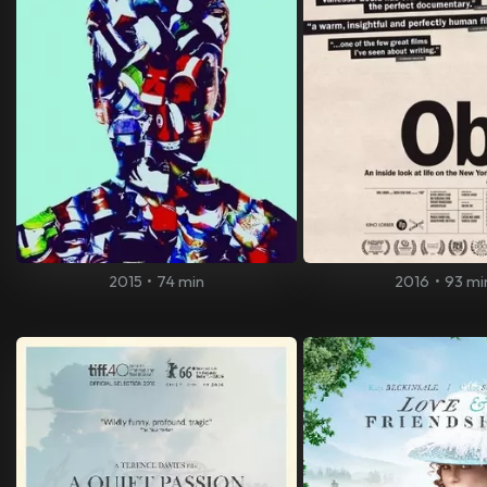
2015
•
74 min
2016
•
93 mi