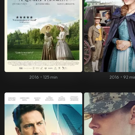
2016
•
125 min
2016
•
92 mi