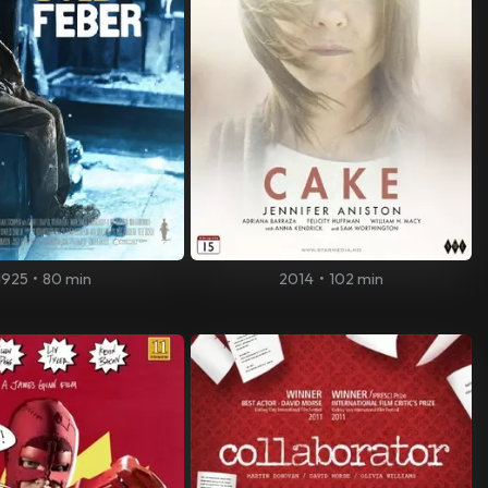
1925
•
80 min
2014
•
102 min