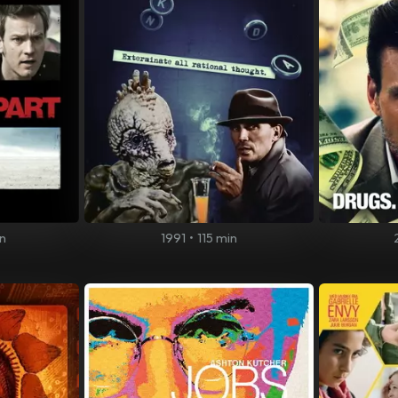
n
1991
•
115 min