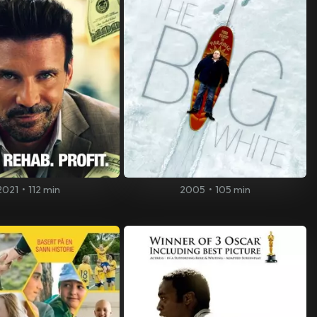
2021
•
112 min
2005
•
105 min