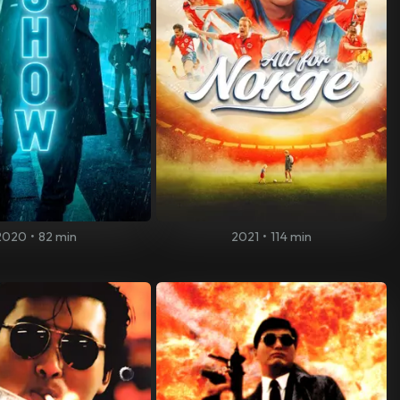
2020
•
82 min
2021
•
114 min