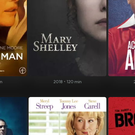
in
2018
•
120 min