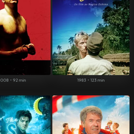
2008
•
92 min
1983
•
123 min