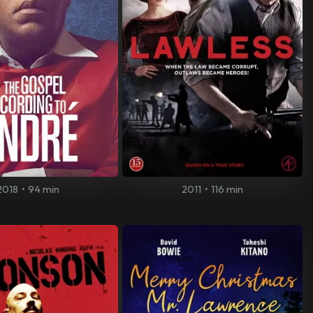
2018
•
94 min
2011
•
116 min