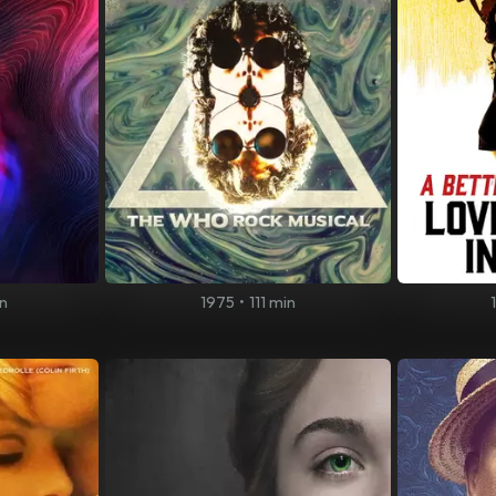
n
1975
•
111 min