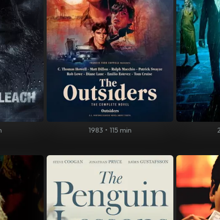
n
1983
•
115 min