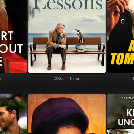
n
2025
•
111 min