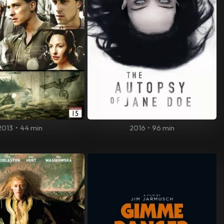
2013
•
44 min
2016
•
96 min