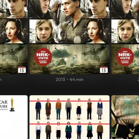
n
2013
•
44 min