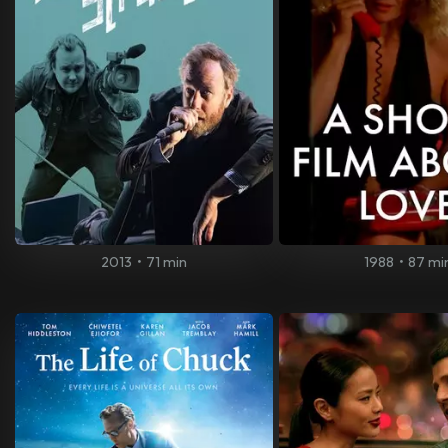
2013
•
71 min
1988
•
87 mi