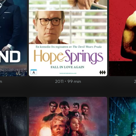
in
2011
•
99 min