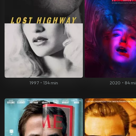
1997
•
134 min
2020
•
84 mi