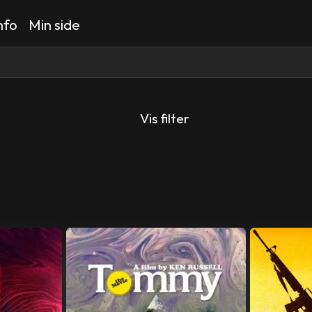
nfo
Min side
Vis filter