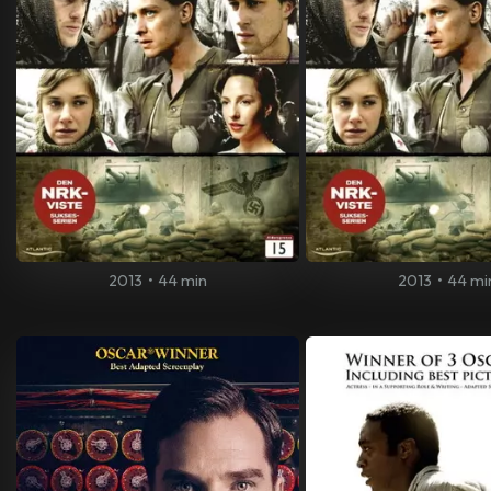
2013
•
44 min
2013
•
44 mi