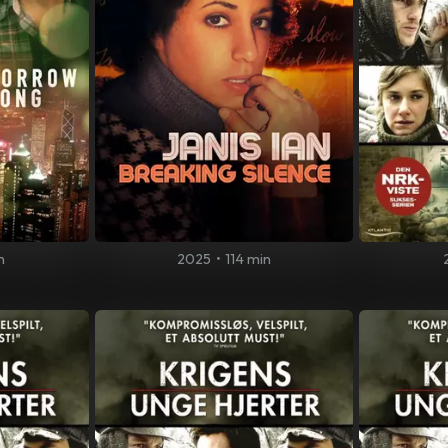
n
2025
•
114 min