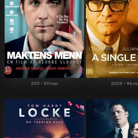
2011
•
101 min
2009
•
96 m