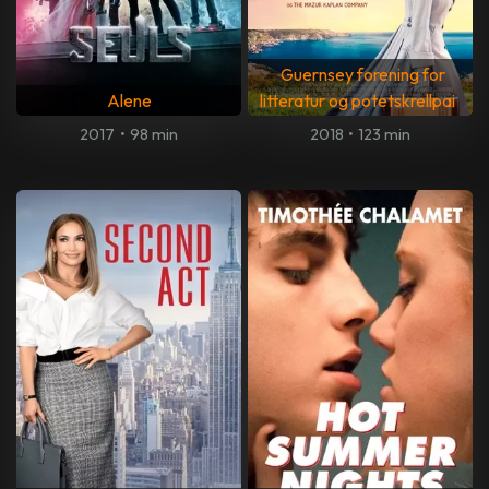
Guernsey forening for
Alene
litteratur og potetskrellpai
2017
•
98 min
2018
•
123 min