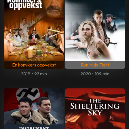
En komikers oppvekst
Run Hide Fight
2019
•
92 min
2020
•
109 min