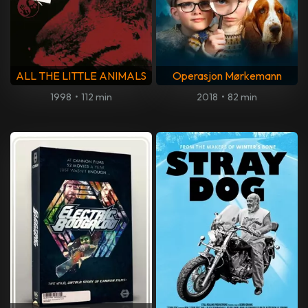
ALL THE LITTLE ANIMALS
Operasjon Mørkemann
1998
•
112 min
2018
•
82 min