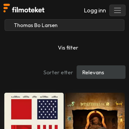
Logg inn
Vis filter
Sorter etter