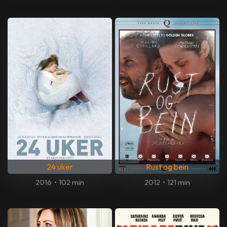
24 uker
Rust og bein
2016
•
102 min
2012
•
121 min