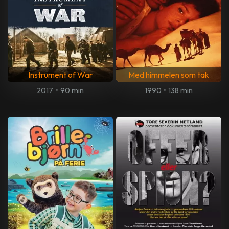
Instrument of War
Med himmelen som tak
2017
•
90 min
1990
•
138 min