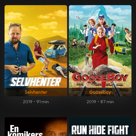
Selvhenter
Gooseboy
2019
•
91 min
2019
•
87 min