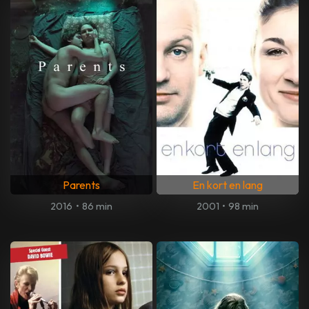
Parents
En kort en lang
2016
•
86 min
2001
•
98 min