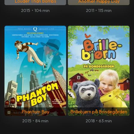
Louder Than Bombs
Another Happy Day
2015
•
104 min
2011
•
115 min
Phantom Boy
Brillebjørn på Bondegården
2015
•
84 min
2018
•
63 min