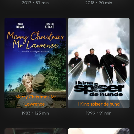
2017
•
87 min
2018
•
90 min
Merry Christmas Mr.
Lawrence
I Kina spiser de hund
1983
•
123 min
1999
•
91 min