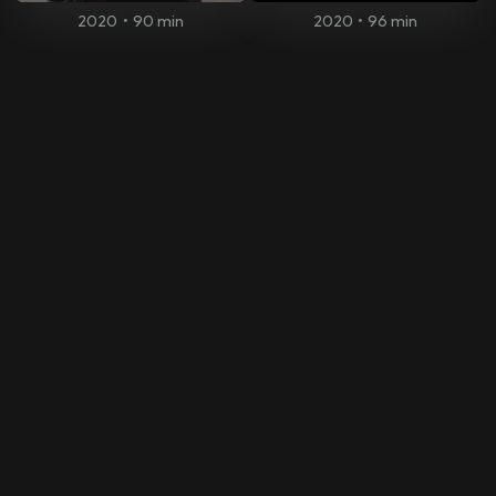
2020
•
90 min
2020
•
96 min
The Body Remembers When
the World Broke Open
Prinsesse På Flukt
2019
•
105 min
2021
•
98 min