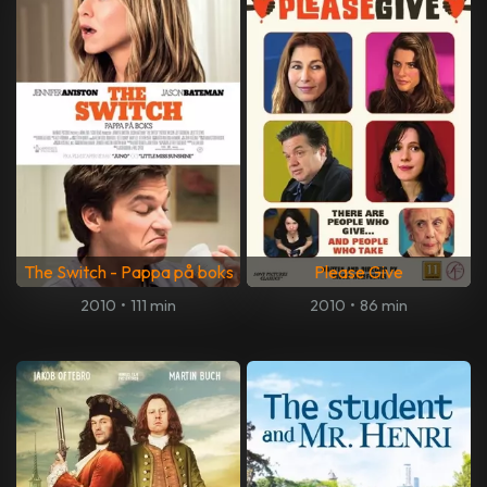
The Switch - Pappa på boks
Please Give
2010
•
111 min
2010
•
86 min