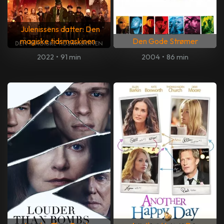
Julenissens datter: Den
magiske tidsmaskinen
Den Gode Strømer
2022
•
91 min
2004
•
86 min