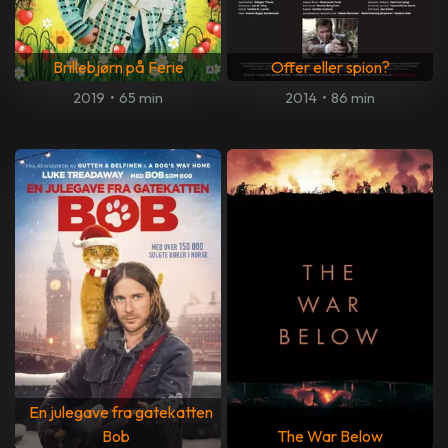
Brillebjørn på Ferie
Offer eller spion?
2019
•
65 min
2014
•
86 min
En julegave fra gatekatten
Bob
The War Below