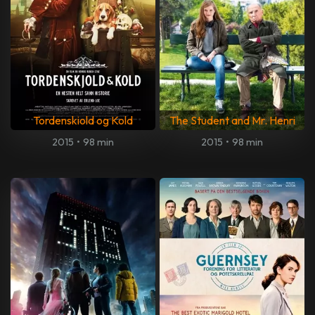
Tordenskiold og Kold
The Student and Mr. Henri
2015
•
98 min
2015
•
98 min