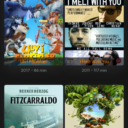
Ulv i Fåreklær
I Melt With You
2017
•
86 min
2011
•
117 min