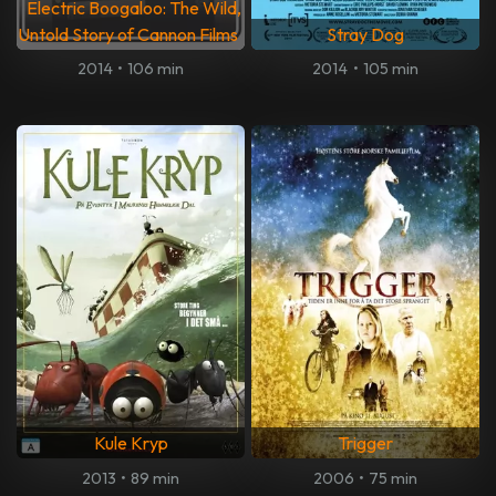
Electric Boogaloo: The Wild,
Untold Story of Cannon Films
Stray Dog
2014
•
106 min
2014
•
105 min
Kule Kryp
Trigger
2013
•
89 min
2006
•
75 min