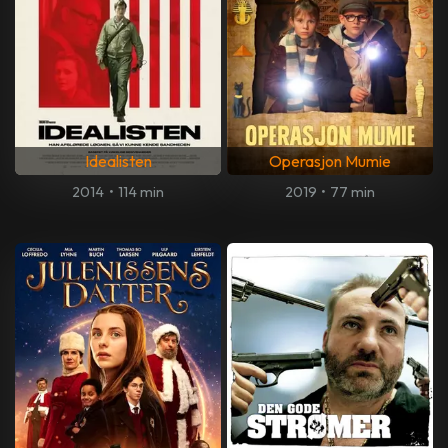
Idealisten
Operasjon Mumie
2014
•
114 min
2019
•
77 min