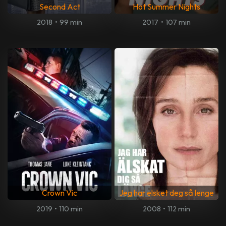
Second Act
Hot Summer Nights
2018
•
99 min
2017
•
107 min
Crown Vic
Jeg har elsket deg så lenge
2019
•
110 min
2008
•
112 min