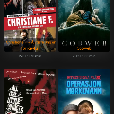
Christiane F. - Å være ung er
for jævlig
Cobweb
1981
•
138 min
2023
•
88 min