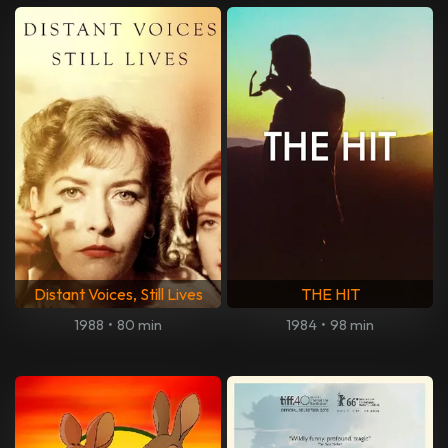
Distant Voices, Still Lives
THE HIT
1988
•
80 min
1984
•
98 min