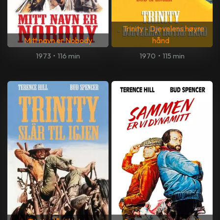
Trinity - Djevelens høyre
Mitt navn er Nobody
hånd
1973
•
116 min
1970
•
115 min