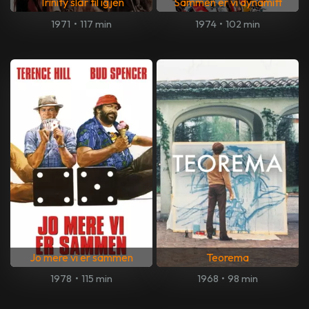
Trinity slår til igjen
Sammen er vi dynamitt
1971
•
117 min
1974
•
102 min
Jo mere vi er sammen
Teorema
1978
•
115 min
1968
•
98 min