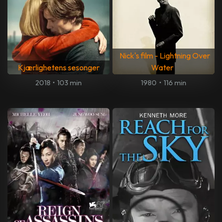
Nick's film - Lightning Over
Kjærlighetens sesonger
Water
2018
•
103 min
1980
•
116 min