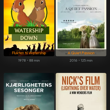
Flukten til Watership
A Quiet Passion
1978
•
88 min
2016
•
125 min