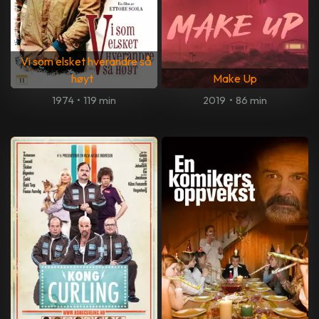
Vi som elsket hverandre så
høyt
Make Up
1974
•
119 min
2019
•
86 min