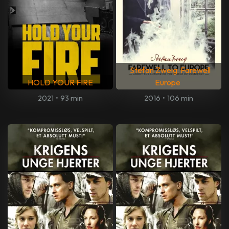
Stefan Zweig: Farewell
HOLD YOUR FIRE
Europe
2021
•
93 min
2016
•
106 min