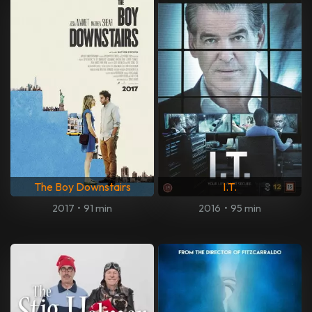
The Boy Downstairs
I.T.
2017
•
91 min
2016
•
95 min