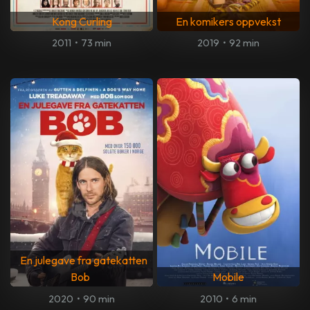
Kong Curling
En komikers oppvekst
2011
•
73 min
2019
•
92 min
En julegave fra gatekatten
Bob
Mobile
2020
•
90 min
2010
•
6 min