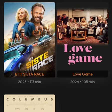
ETT SISTA RACE
Love Game
2023
•
113 min
2024
•
105 min