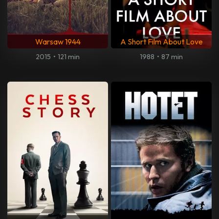
Warsaw 1944
A Short Film About Love
2015
•
121 min
1988
•
87 min