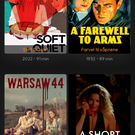
Soft & Quiet
Farvel til våpnene
2022
•
91 min
1932
•
89 min