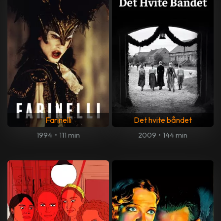
Farinelli
Det hvite båndet
1994
•
111 min
2009
•
144 min