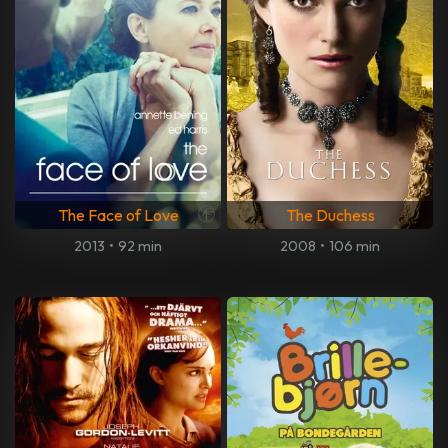
The Face of Love
The Duchess
2013
•
92 min
2008
•
106 min