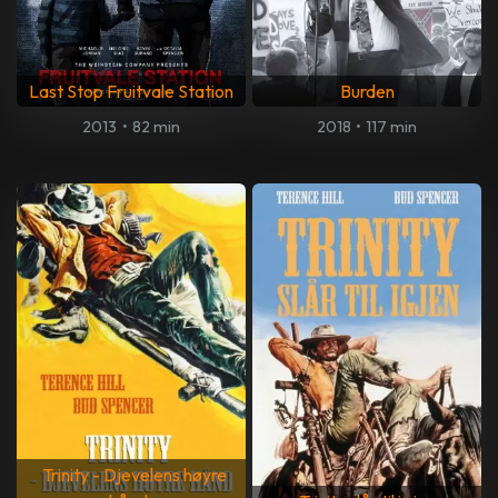
Last Stop Fruitvale Station
Burden
2013
•
82 min
2018
•
117 min
Trinity - Djevelens høyre