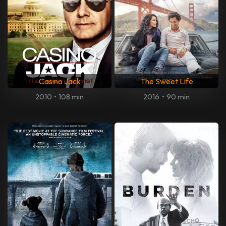
Casino Jack
The Sweet Life
2010
•
108 min
2016
•
90 min