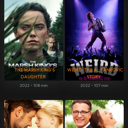
THE MARSH KING'S
WEIRD: THE AL YANKOVIC
DAUGHTER
STORY
2022
•
108 min
2022
•
107 min