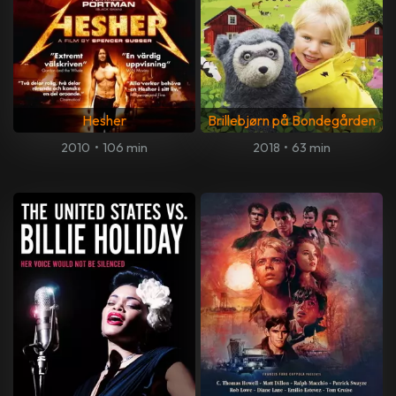
Hesher
Brillebjørn på Bondegården
2010
•
106 min
2018
•
63 min