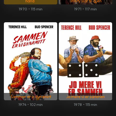
hånd
Trinity slår til igjen
1970
•
115 min
1971
•
117 min
Sammen er vi dynamitt
Jo mere vi er sammen
1974
•
102 min
1978
•
115 min