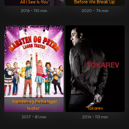
All I See Is You
Before We Break Up
2016
•
110 min
2020
•
74 min
Karsten og Petra lager
teater
Tokarev
2017
•
81 min
2014
•
113 min