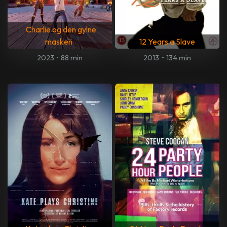
Charlie og den gylne
masken
12 Years a Slave
2023
•
88 min
2013
•
134 min