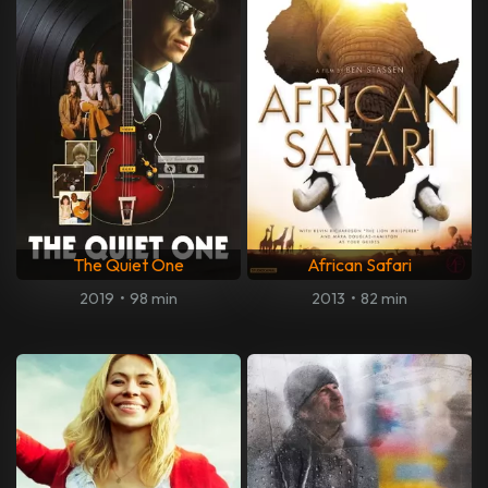
The Quiet One
African Safari
2019
•
98 min
2013
•
82 min