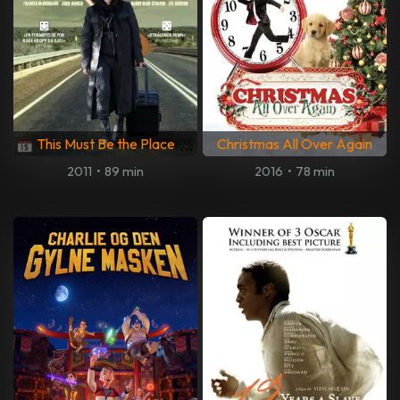
This Must Be the Place
Christmas All Over Again
2011
•
89 min
2016
•
78 min