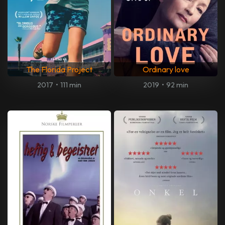
The Florida Project
Ordinary love
2017
•
111 min
2019
•
92 min