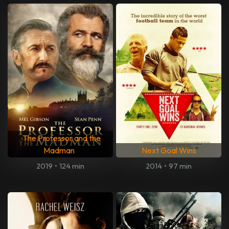
The Professor and the
Madman
Next Goal Wins
2019
•
124 min
2014
•
97 min