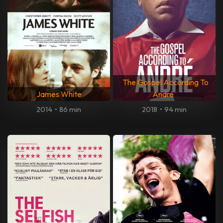
The Gospel According To
James White
André
2014
•
86 min
2018
•
94 min