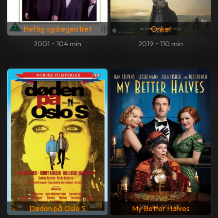
Heftig og begeistret
Onkel
2001
•
104 min
2019
•
110 min
Døden på Oslo S
My Better Halves