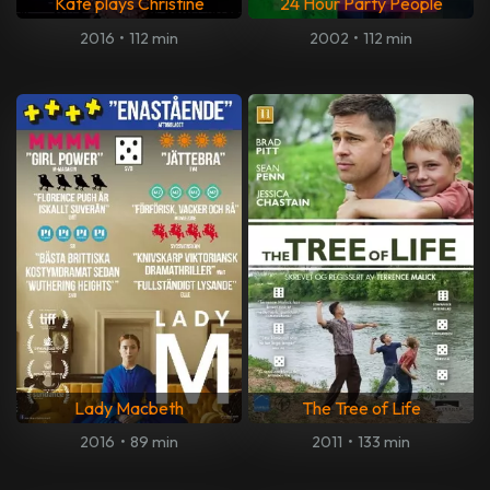
Kate plays Christine
24 Hour Party People
2016
•
112 min
2002
•
112 min
Lady Macbeth
The Tree of Life
2016
•
89 min
2011
•
133 min