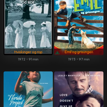
Hviskinger og rop
Emil og grisungen
1972
•
91 min
1973
•
97 min