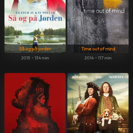
Så og på jorden
Time out of mind
2015
•
134 min
2014
•
117 min