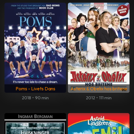
Poms - Livets Dans
Asterix & Obelix hos britene
2018
•
90 min
2012
•
111 min