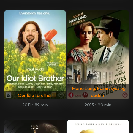
Maria Lang: Roser, kyss og
Our Idiot brother
døden
2011
•
89 min
2013
•
90 min