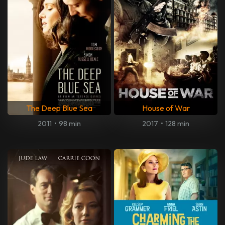
The Deep Blue Sea
House of War
2011
•
98 min
2017
•
128 min