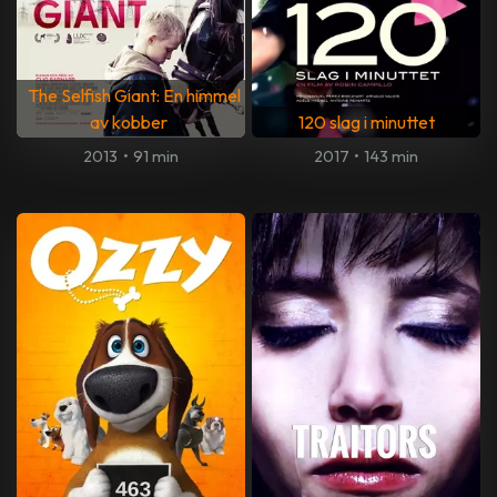
The Selfish Giant: En himmel
av kobber
120 slag i minuttet
2013
•
91 min
2017
•
143 min