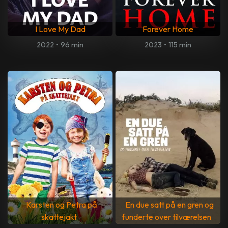
I Love My Dad
Forever Home
2022
•
96 min
2023
•
115 min
Karsten og Petra på
En due satt på en gren og
skattejakt
funderte over tilværelsen