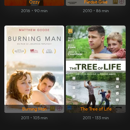
Ozzy
Please Give
2016
•
90 min
2010
•
86 min
Burning Man
The Tree of Life
2011
•
105 min
2011
•
133 min