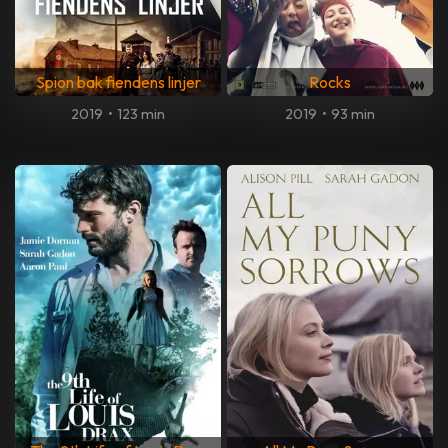
Spion bak fiendens linjer
Rocks
2019
•
123 min
2019
•
93 min