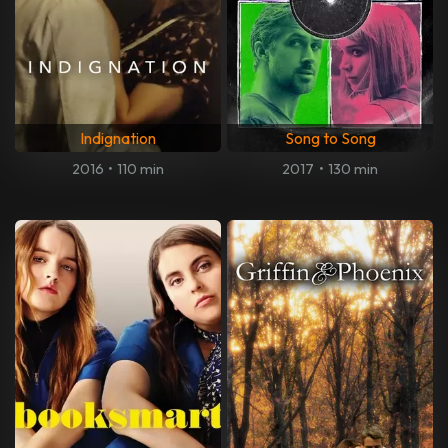
Indignation
Song to Song
2016
•
110 min
2017
•
130 min