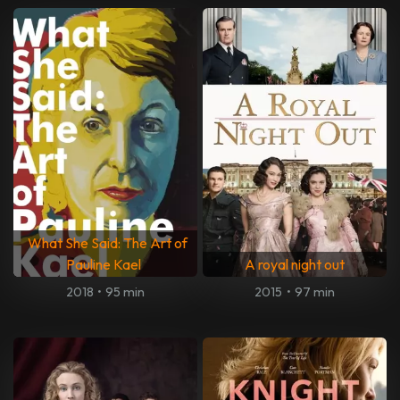
What She Said: The Art of
Pauline Kael
A royal night out
2018
•
95 min
2015
•
97 min