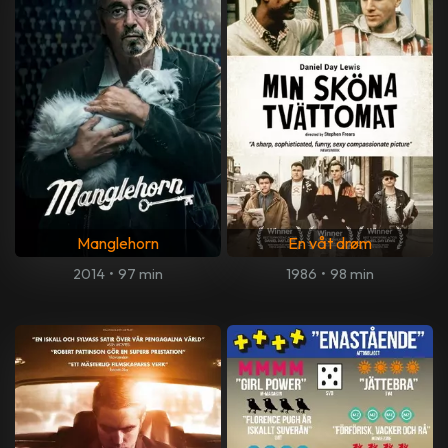
Manglehorn
En våt drøm
2014
•
97 min
1986
•
98 min