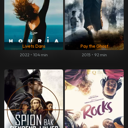
Livets Dans
Pay the Ghost
2022
•
104 min
2015
•
92 min