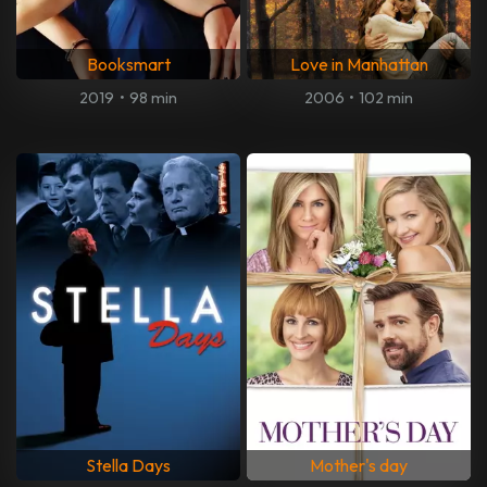
Booksmart
Love in Manhattan
2019
•
98 min
2006
•
102 min
Stella Days
Mother's day