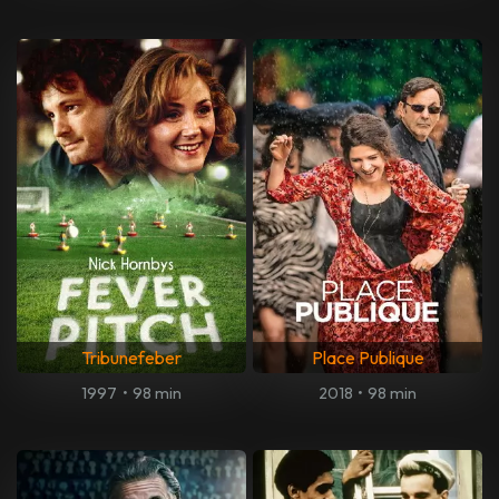
Tribunefeber
Place Publique
1997
•
98 min
2018
•
98 min