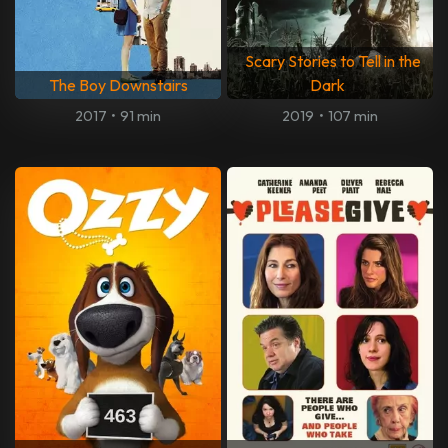
Scary Stories to Tell in the
The Boy Downstairs
Dark
2017
•
91 min
2019
•
107 min