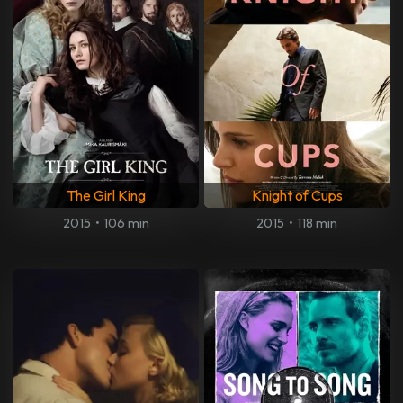
The Girl King
Knight of Cups
2015
•
106 min
2015
•
118 min