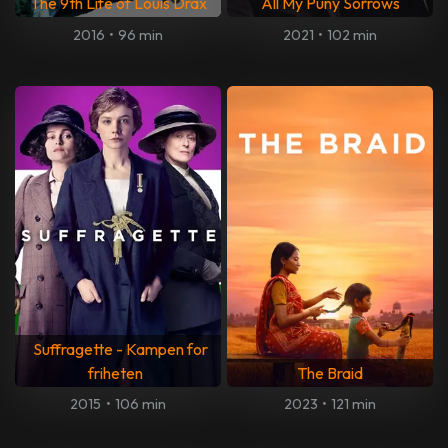
The 9th Life of Louis Drax
All My Puny Sorrows
2016
•
96 min
2021
•
102 min
Suffragette - Kampen for
friheten
The Braid
2015
•
106 min
2023
•
121 min