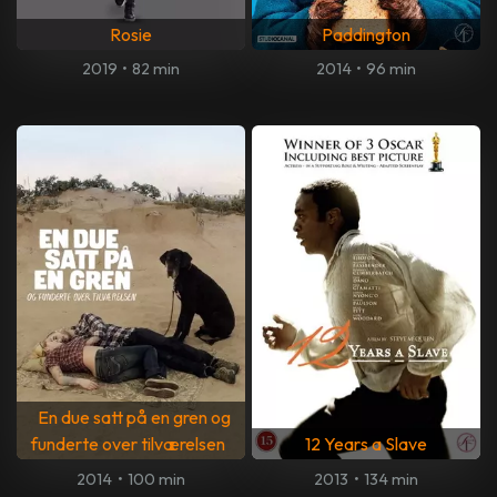
Rosie
Paddington
2019
•
82 min
2014
•
96 min
En due satt på en gren og
funderte over tilværelsen
12 Years a Slave
2014
•
100 min
2013
•
134 min