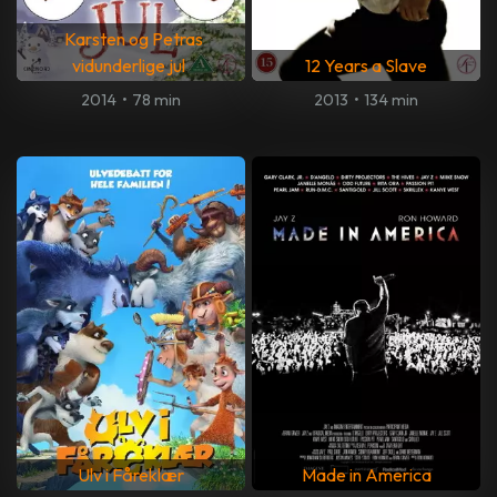
Karsten og Petras
vidunderlige jul
12 Years a Slave
2014
•
78 min
2013
•
134 min
Ulv i Fåreklær
Made in America