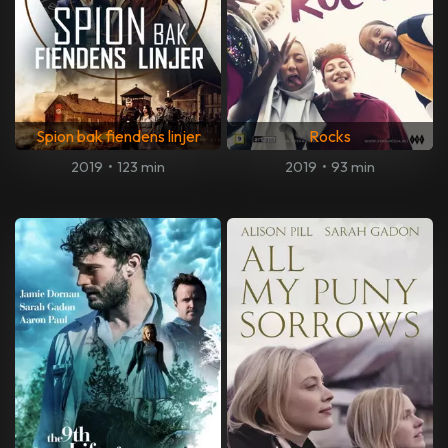
Spion bak fiendens linjer
Rocks
2019
•
123 min
2019
•
93 min