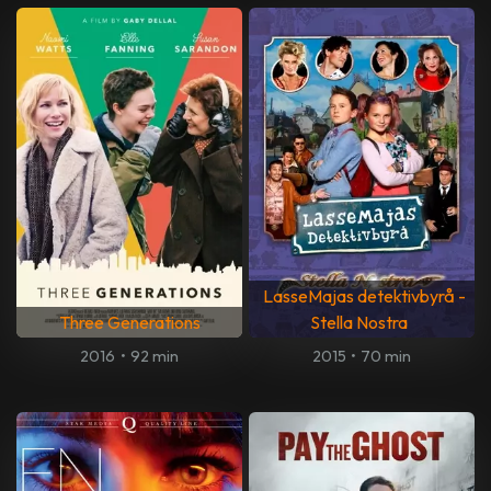
LasseMajas detektivbyrå -
Three Generations
Stella Nostra
2016
•
92 min
2015
•
70 min