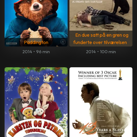
En due satt på en gren og
Paddington
funderte over tilværelsen
2014
•
96 min
2014
•
100 min