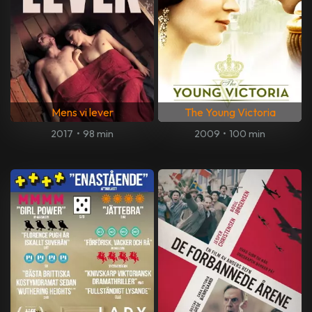
Mens vi lever
The Young Victoria
2017
•
98 min
2009
•
100 min