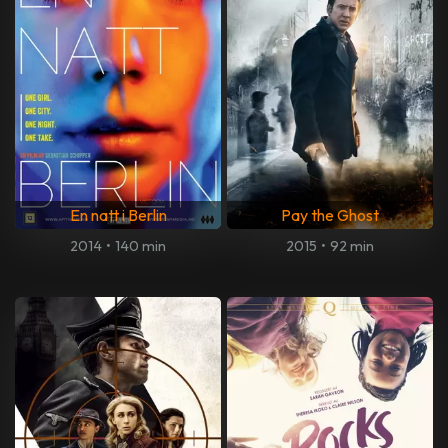
En natt i Berlin
Pay the Ghost
2014
•
140 min
2015
•
92 min