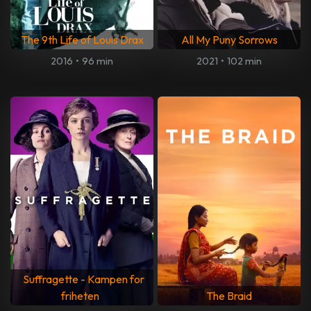
The 9th Life of Louis Drax
All My Puny Sorrows
2016
•
96 min
2021
•
102 min
Suffragette - Kampen for
friheten
The Braid