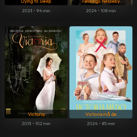
Dying to Sleep
Føkkings Nesseby
2023
•
94 min
2024
•
108 min
Victoria
Victoria må dø
2013
•
102 min
2024
•
85 min