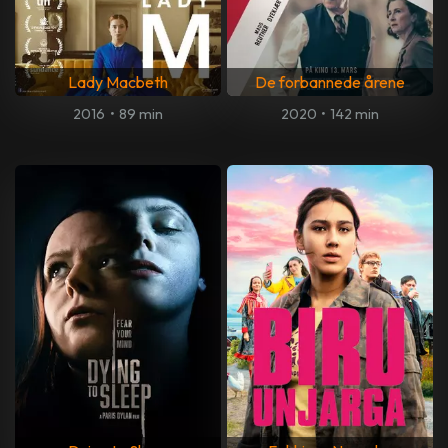
Lady Macbeth
De forbannede årene
2016
•
89 min
2020
•
142 min