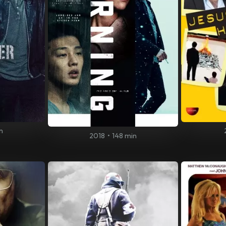
n
2018
•
148 min