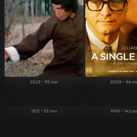
2023
•
95 min
2009
•
96 m
1921
•
52 min
1996
•
142 m