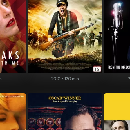
n
2010
•
120 min