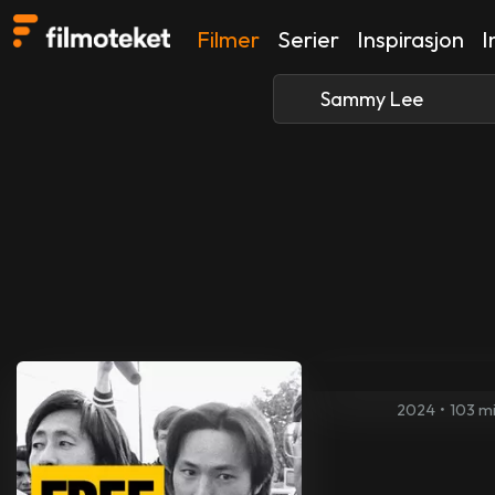
Filmer
Serier
Inspirasjon
I
2024
•
103 m