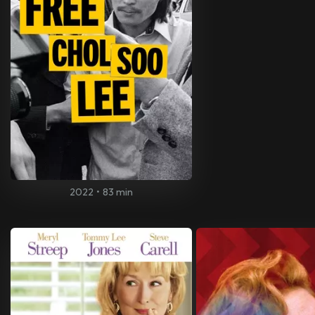
2022
•
83 min