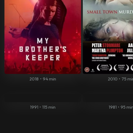
2018
•
94 min
2010
•
75 mi
1991
•
115 min
1981
•
95 mi