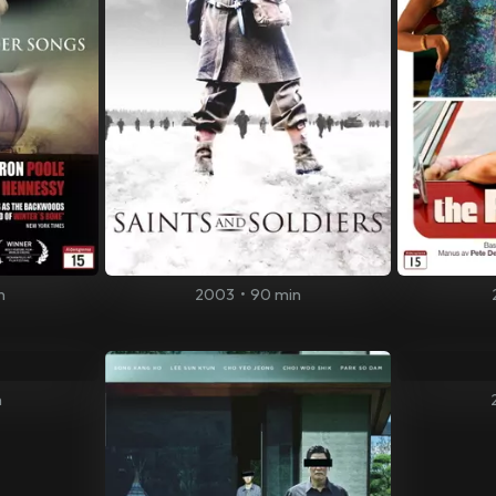
n
2003
•
90 min
n