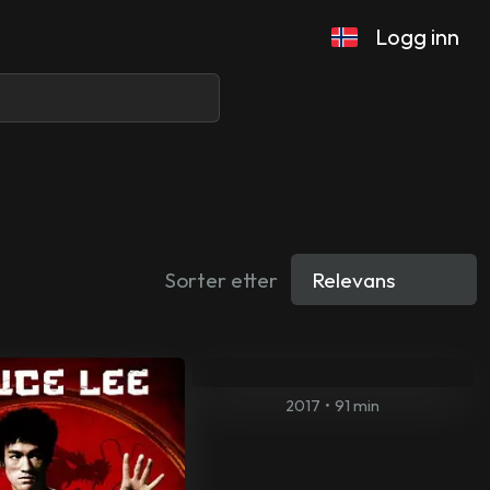
Logg inn
Sorter etter
2017
•
91 min