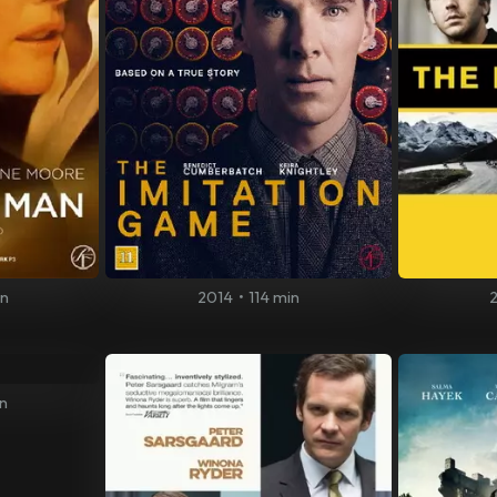
in
2014
•
114 min
in