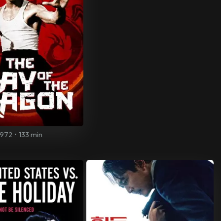
1972
•
133 min