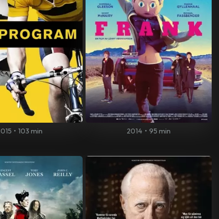
2015
•
103 min
2014
•
95 min