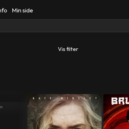
nfo
Min side
Vis filter
in