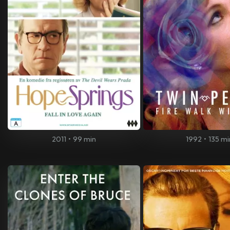
2011
•
99 min
1992
•
135 mi