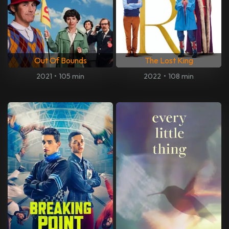
Out Of Bounds
The Lost King
2021
•
105 min
2022
•
108 min