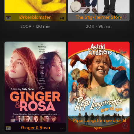
Ørkenblomsten
The Stig-Helmer Story
2009
•
120 min
2011
•
98 min
Pippi Langstrømpe drar til
Ginger & Rosa
sjøs