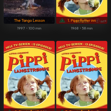
The Tango Lesson
1. Pippi flytter inn
1997
•
100 min
1968
•
58 min