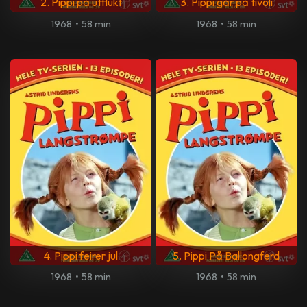
2. Pippi på utflukt
3. Pippi går på tivoli
1968
•
58 min
1968
•
58 min
4. Pippi feirer jul
5. Pippi På Ballongferd
1968
•
58 min
1968
•
58 min