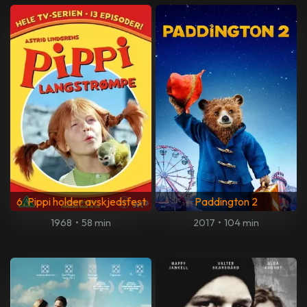
6. Pippi holder avskjedsfest
Paddington 2
1968
•
58 min
2017
•
104 min