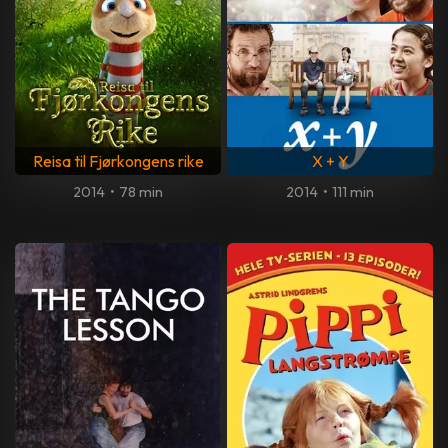
Reisa til Fjørkongens rike
X + Y
2014
•
78 min
2014
•
111 min