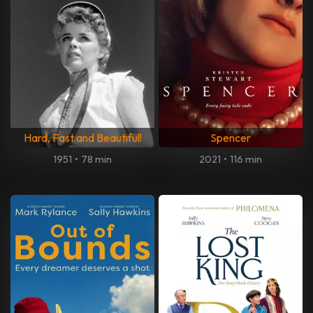
Hard, Fast and Beautiful!
Spencer
1951
•
78 min
2021
•
116 min