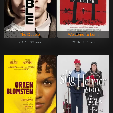
The Double
Welcome to Leith
2013
•
92 min
2014
•
87 min