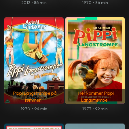
2012
•
86 min
1970
•
86 min
Pippi Langstrømpe på
Her kommer Pippi
rømmen
Langstrømpe
1970
•
94 min
1973
•
92 min