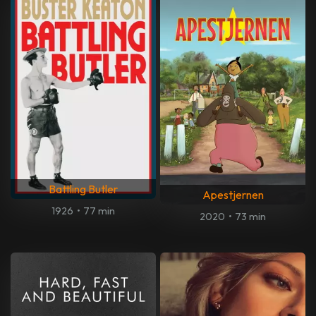
Battling Butler
Apestjernen
1926
•
77 min
2020
•
73 min