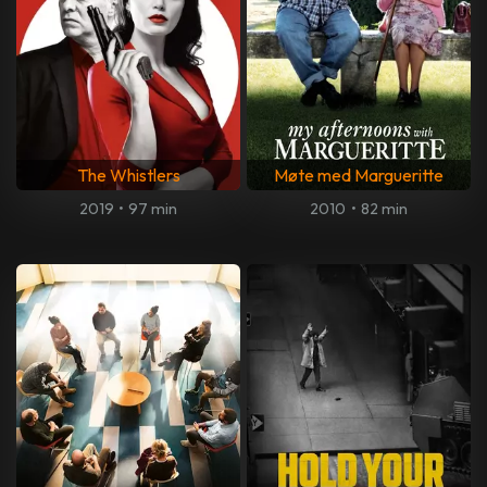
The Whistlers
Møte med Margueritte
2019
•
97 min
2010
•
82 min