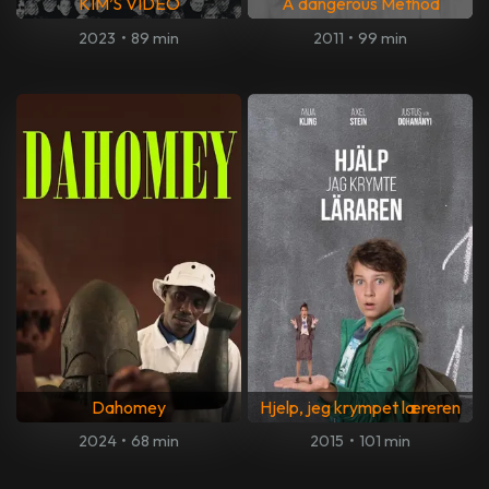
KIM’S VIDEO
A dangerous Method
2023
•
89 min
2011
•
99 min
Dahomey
Hjelp, jeg krympet læreren
2024
•
68 min
2015
•
101 min