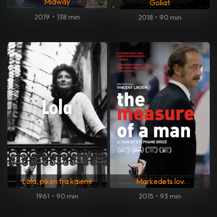
Midway
Goliat
2019
•
138 min
2018
•
90 min
Lola, piken fra kaiene
Markedets lov
1961
•
90 min
2015
•
93 min