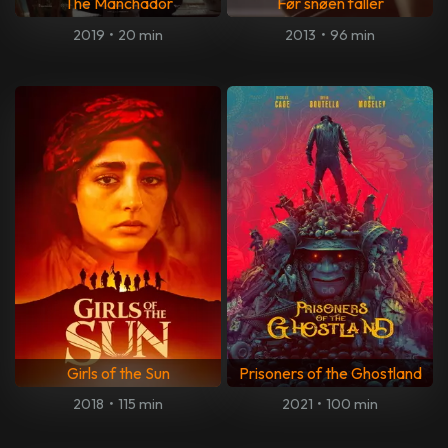
The Manchador
Før snøen faller
2019
•
20 min
2013
•
96 min
Girls of the Sun
Prisoners of the Ghostland
2018
•
115 min
2021
•
100 min