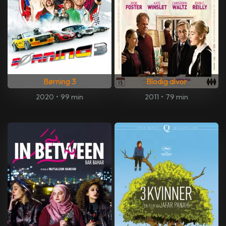
Børning 3
Blodig alvor
2020
•
99 min
2011
•
79 min