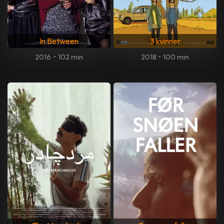
In Between
3 kvinner
2016
•
102 min
2018
•
100 min