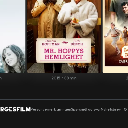
n
2015
•
88 min
Personvernerklæringen
Spørsmål og svar
Nyhetsbrev
© 