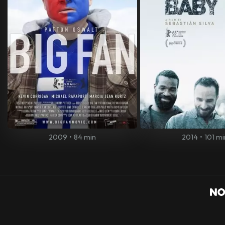
2009
•
84 min
2014
•
101 mi