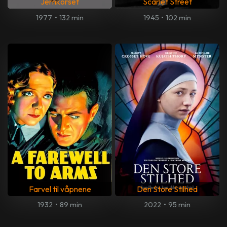
Jernkorset
Scarlet Street
1977
•
132 min
1945
•
102 min
Farvel til våpnene
Den Store Stilhed
1932
•
89 min
2022
•
95 min