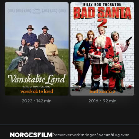
Vanskabte land
Bad Santa 2
2022
•
142 min
2016
•
92 min
Personvernerklæringen
Spørsmål og svar