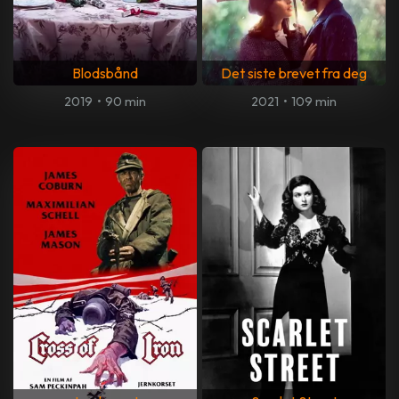
Blodsbånd
Det siste brevet fra deg
2019
•
90 min
2021
•
109 min