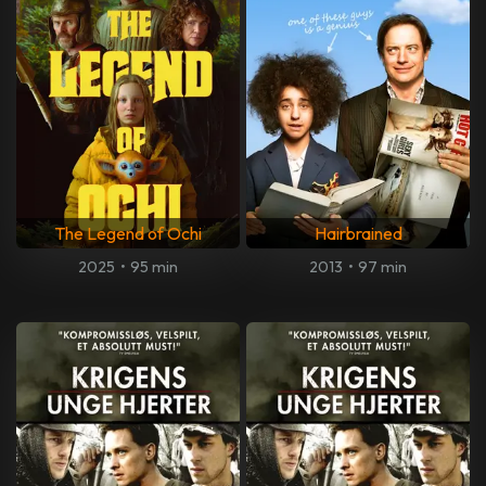
The Legend of Ochi
Hairbrained
2025
•
95 min
2013
•
97 min