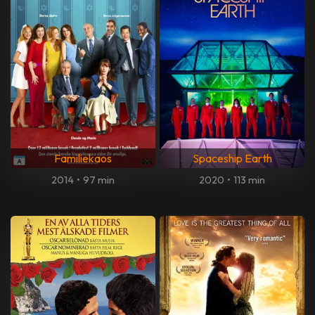
Familiekaos
Spaceship Earth
2014
•
97 min
2020
•
113 min