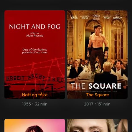
Natt og tåke
The Square
1955
•
32 min
2017
•
151 min