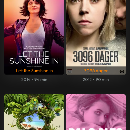
Let the Sunshine In
3096 dager
2014
•
94 min
2012
•
90 min