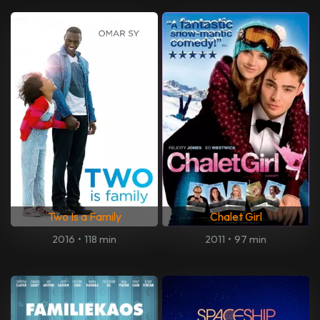
Two Is a Family
Chalet Girl
2016
•
118 min
2011
•
97 min