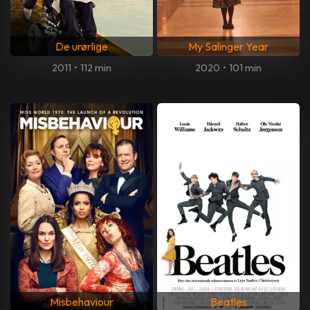
De urørlige
My Salinger Year
2011
•
112 min
2020
•
101 min
Misbehaviour
Beatles