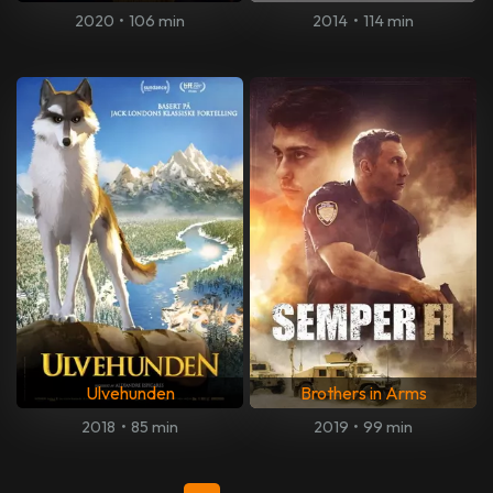
2020
•
106 min
2014
•
114 min
Ulvehunden
Brothers in Arms
2018
•
85 min
2019
•
99 min