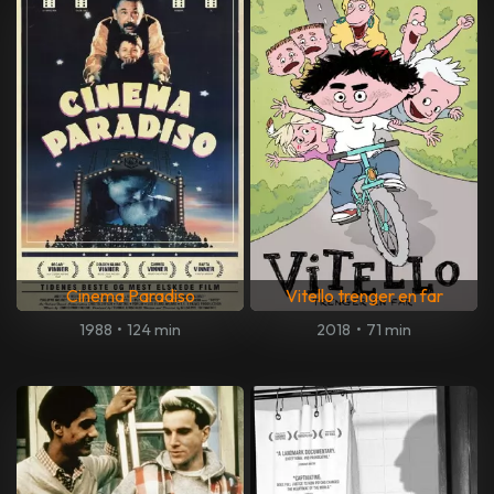
Cinema Paradiso
Vitello trenger en far
1988
•
124 min
2018
•
71 min