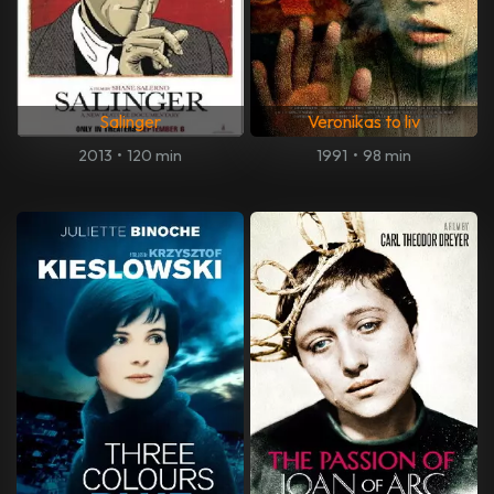
Salinger
Veronikas to liv
2013
•
120 min
1991
•
98 min