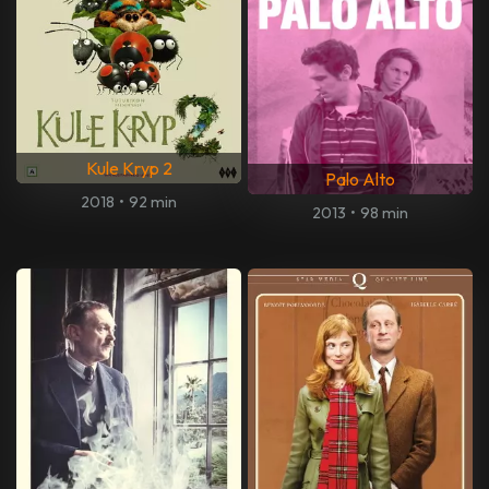
Kule Kryp 2
Palo Alto
2018
•
92 min
2013
•
98 min