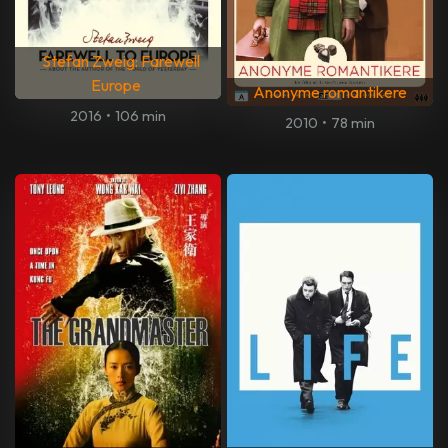
Stefan Zweig: Farewell
Europe
Anonyme romantikere
2016
•
106 min
2010
•
78 min