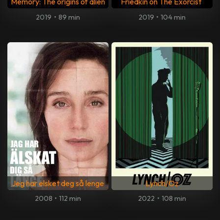
Memory: The origins of alien
Friedkin on The Exorcist
2019
•
89 min
2019
•
104 min
Jeg har elsket deg så lenge
Lynch/Oz
2008
•
112 min
2022
•
108 min