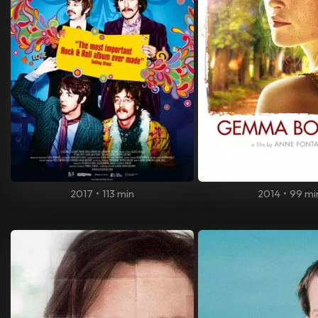
2017
•
113 min
2014
•
99 mi