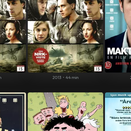
n
2013
•
44 min