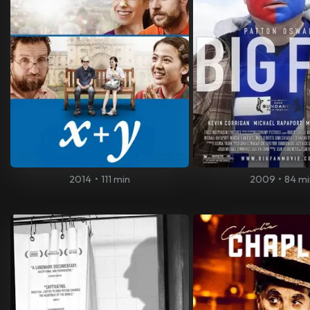
2014
•
111 min
2009
•
84 mi