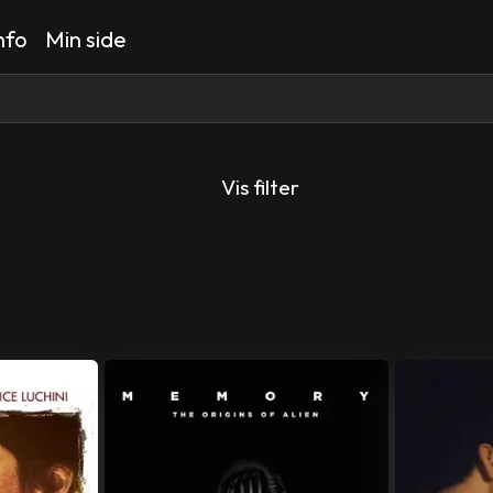
nfo
Min side
Vis filter