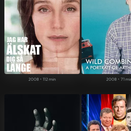
2008
•
112 min
2008
•
71 mi