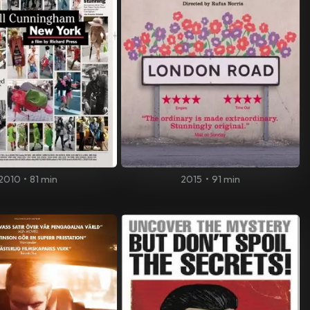
2010
•
81 min
2015
•
91 min