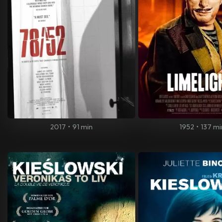
2017
•
91 min
1952
•
137 mi