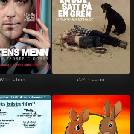
2011
•
101 min
2014
•
100 min