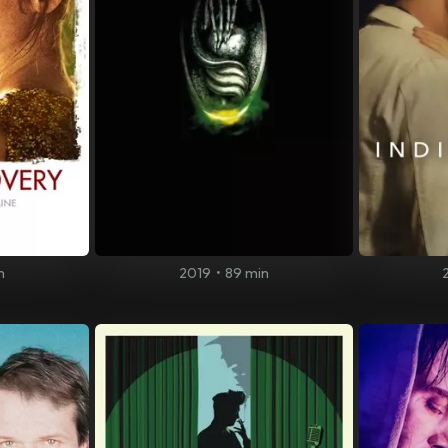
n
2019
•
89 min