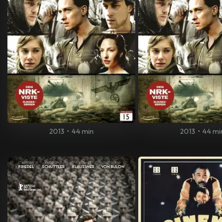
2013
•
44 min
2013
•
44 mi