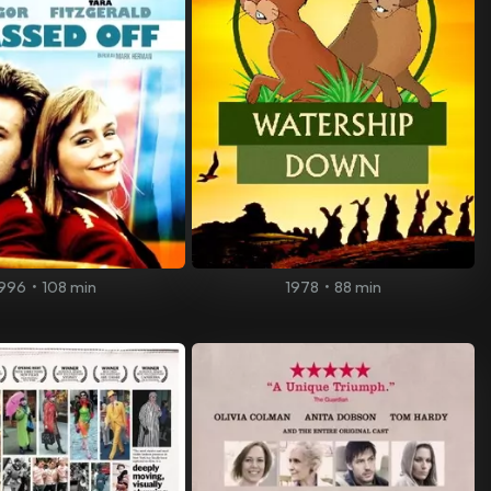
1996
•
108 min
1978
•
88 min