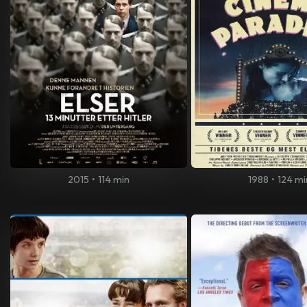
2015
•
114 min
1988
•
124 mi