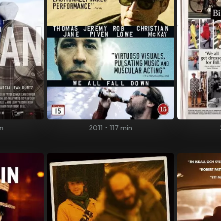
n
2011
•
117 min