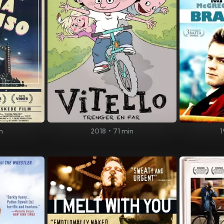
n
2018
•
71 min