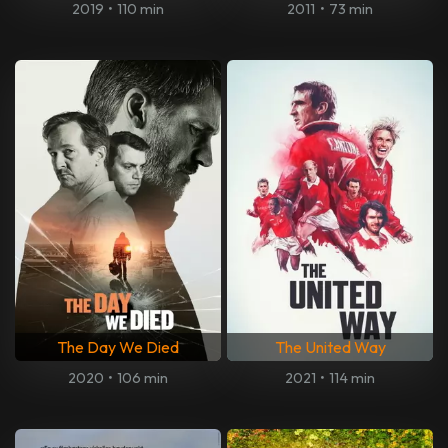
2019
•
110 min
2011
•
73 min
The Day We Died
The United Way
2020
•
106 min
2021
•
114 min