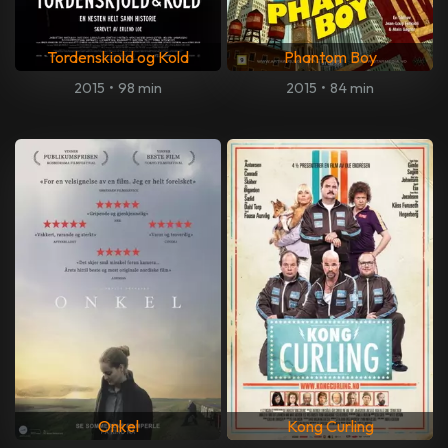
Tordenskiold og Kold
Phantom Boy
2015
•
98 min
2015
•
84 min
Onkel
Kong Curling