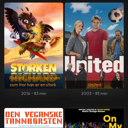
Richard Storken - spurven
som tror han er en stork
United
2016
•
83 min
2003
•
85 min