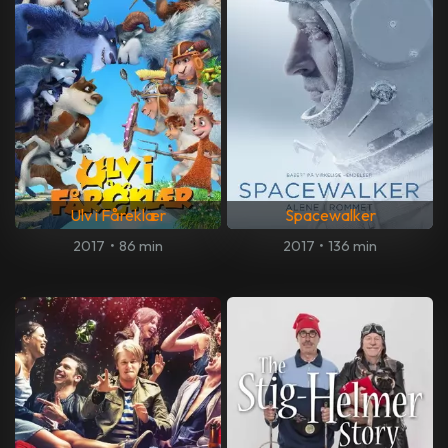
Ulv i Fåreklær
Spacewalker
2017
•
86 min
2017
•
136 min