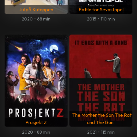
Jul på Kutoppen
Battle for Sevastopol
2020
•
68 min
2015
•
110 min
The Mother the Son The Rat
Prosjekt Z
and The Gun
2020
•
88 min
2021
•
115 min