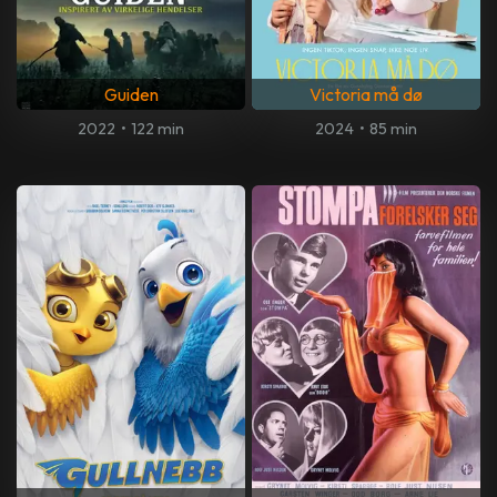
Guiden
Victoria må dø
2022
•
122 min
2024
•
85 min