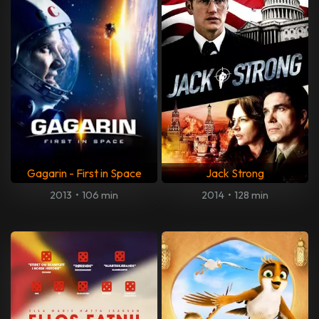
Gagarin - First in Space
Jack Strong
2013
•
106 min
2014
•
128 min