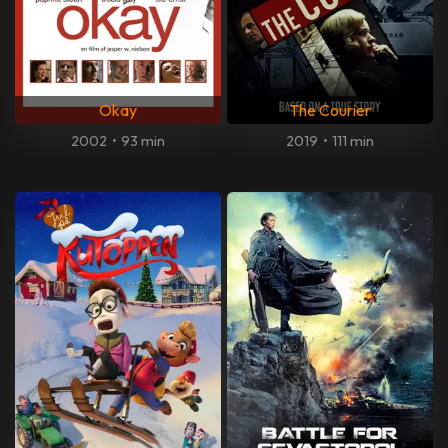
Okay
The Courier
2002
•
93 min
2019
•
111 min