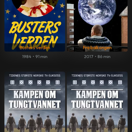
Busters verden
Fra balkongen
1984
•
91 min
2017
•
86 min