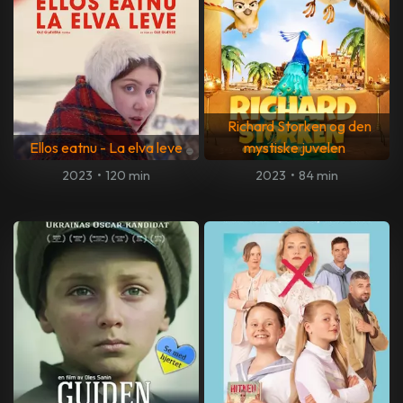
Richard Storken og den
Ellos eatnu - La elva leve
mystiske juvelen
2023
•
120 min
2023
•
84 min