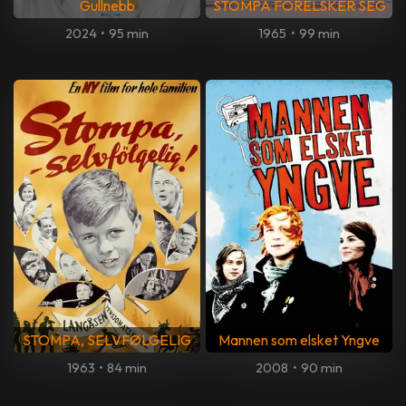
Gullnebb
STOMPA FORELSKER SEG
2024
•
95 min
1965
•
99 min
STOMPA, SELVFØLGELIG
Mannen som elsket Yngve
1963
•
84 min
2008
•
90 min