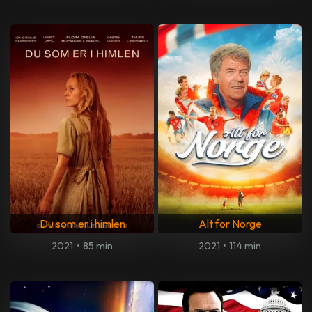
Du som er i himlen
Alt for Norge
2021
•
85 min
2021
•
114 min