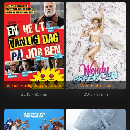
En helt vanlig dag på jobben
Wendyeffekten
2010
•
85 min
2015
•
81 min