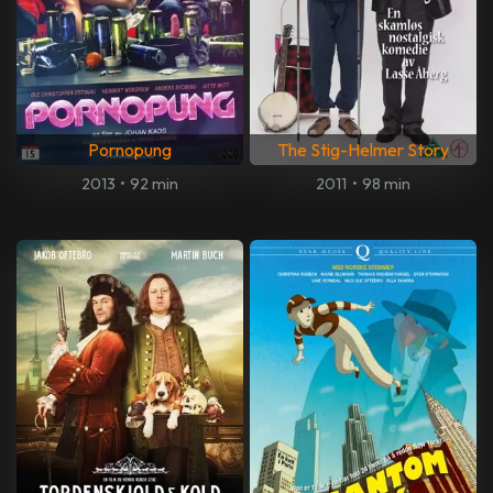
Pornopung
The Stig-Helmer Story
2013
•
92 min
2011
•
98 min