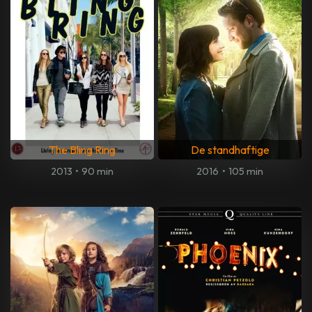
The Bling Ring
De standhaftige
2013
•
90 min
2016
•
105 min