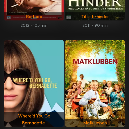
Barbara
Til siste hinder
2012
•
105 min
2011
•
90 min
Where'd You Go,
Bernadette
Matklubben