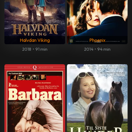
Halvdan Viking
Phoenix
2018
•
91 min
2014
•
94 min