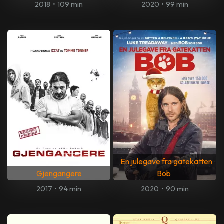
2018
•
109 min
2020
•
99 min
En julegave fra gatekatten
Gjengangere
Bob
2017
•
94 min
2020
•
90 min