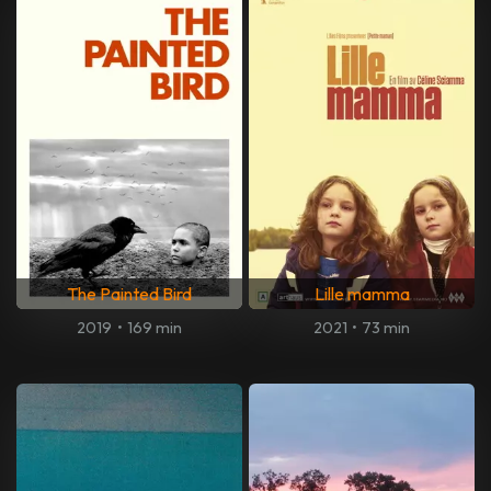
The Painted Bird
Lille mamma
2019
•
169 min
2021
•
73 min