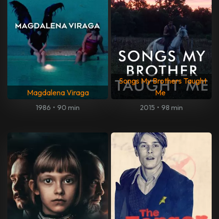
Songs My Brothers Taught
Magdalena Viraga
Me
1986
•
90 min
2015
•
98 min