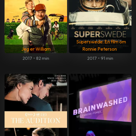
Superswede: En film om
Jeg er William
Ronnie Peterson
2017
•
82 min
2017
•
91 min