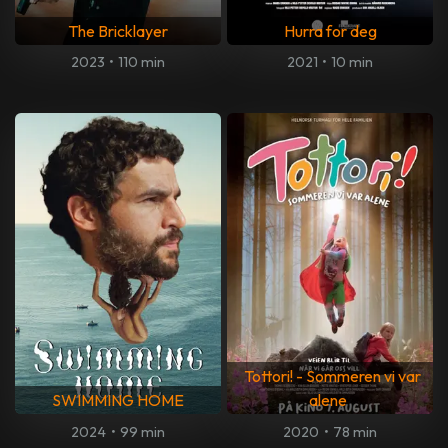
The Bricklayer
Hurra for deg
2023
•
110 min
2021
•
10 min
Tottori! - Sommeren vi var
SWIMMING HOME
alene
2024
•
99 min
2020
•
78 min