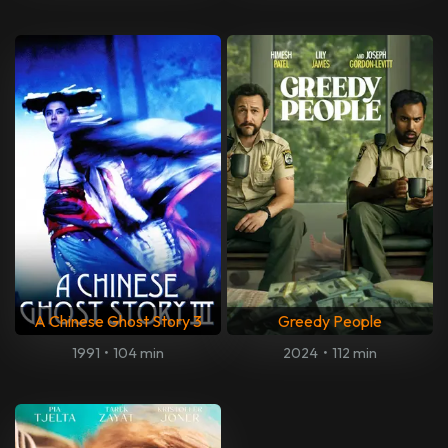
A Chinese Ghost Story 3
Greedy People
1991
•
104 min
2024
•
112 min