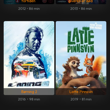
fortiden
giveren er død
2012
•
86 min
2013
•
86 min
Børning 2
Latte Pinnsvin
2016
•
98 min
2019
•
81 min