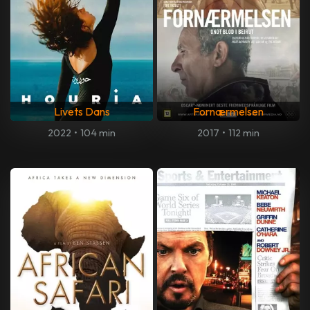
Livets Dans
Fornærmelsen
2022
•
104 min
2017
•
112 min