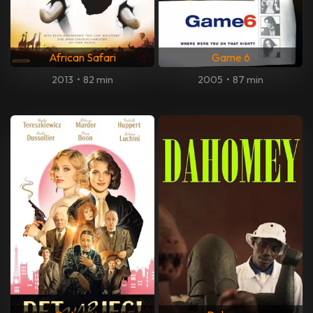
African Safari
Game 6
2013
•
82 min
2005
•
87 min