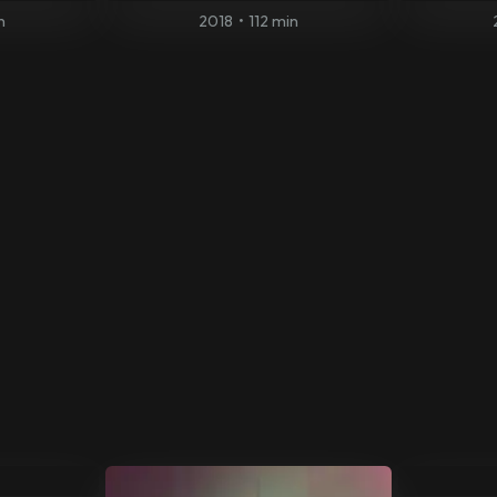
n
2018
•
112 min