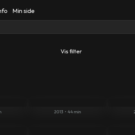
nfo
Min side
Vis filter
n
2013
•
44 min