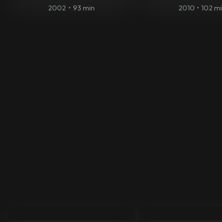
2002
•
93 min
2010
•
102 m