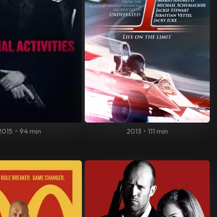
2015
•
94 min
2013
•
111 min