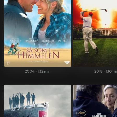
2004
•
132 min
2018
•
130 m