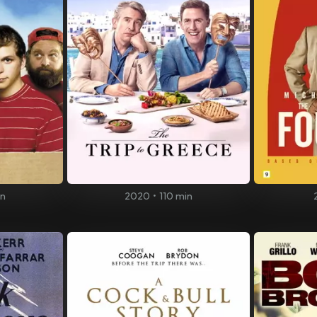
in
2020
•
110 min