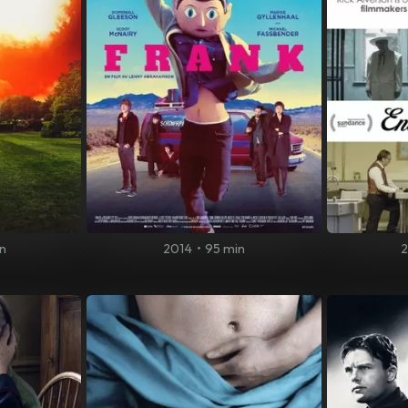
in
2014
•
95 min