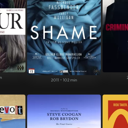
n
2011
•
102 min