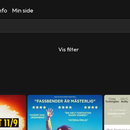
nfo
Min side
Vis filter