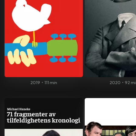
2019
•
111 min
2020
•
92 mi