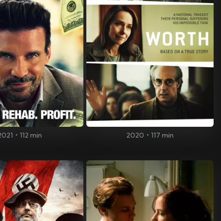
2021
•
112 min
2020
•
117 min