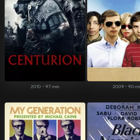
2010
•
97 min
2009
•
90 m