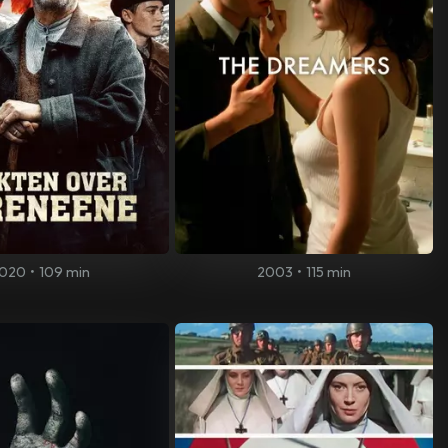
020
•
109 min
2003
•
115 min