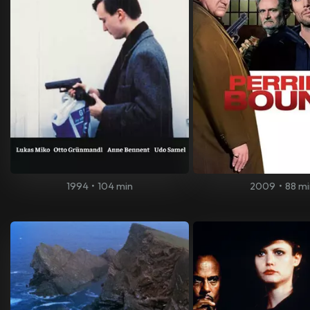
1994
•
104 min
2009
•
88 mi