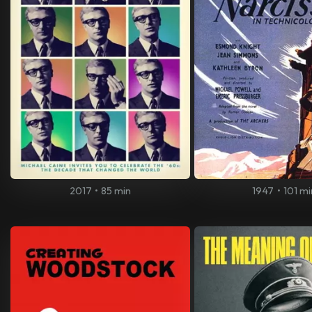
2017
•
85 min
1947
•
101 mi