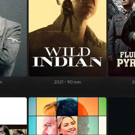
n
2021
•
90 min
2