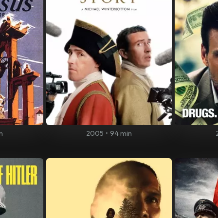
n
2005
•
94 min