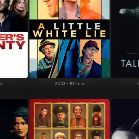
n
2023
•
101 min