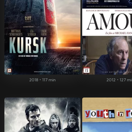
2018
•
117 min
2012
•
127 mi