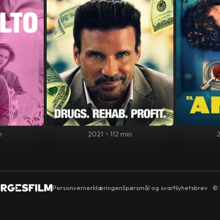
n
2021
•
112 min
Personvernerklæringen
Spørsmål og svar
Nyhetsbrev
© 