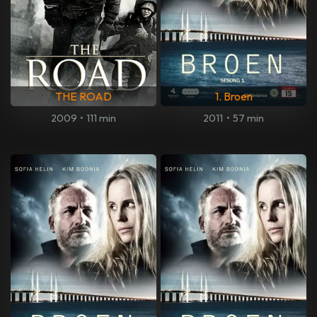
THE ROAD
1. Broen
2009
•
111 min
2011
•
57 min