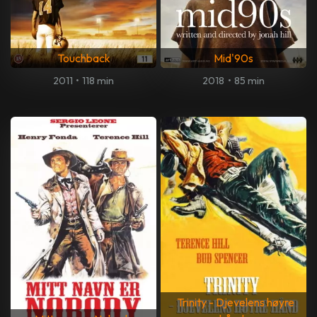
Touchback
Mid'90s
2011
•
118 min
2018
•
85 min
Trinity - Djevelens høyre