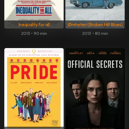
Inequality for all
Ømheten (Broken Hill Blues)
2013
•
90 min
2013
•
80 min