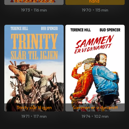
Mitt navn er Nobody
hånd
1973
•
116 min
1970
•
115 min
Trinity slår til igjen
Sammen er vi dynamitt
1971
•
117 min
1974
•
102 min