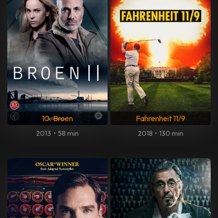
10. Broen
Fahrenheit 11/9
2013
•
58 min
2018
•
130 min