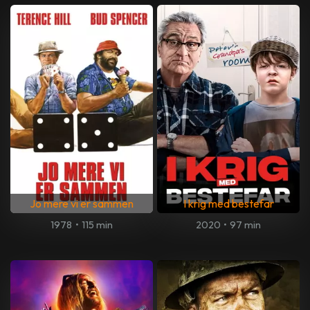
Jo mere vi er sammen
I krig med bestefar
1978
•
115 min
2020
•
97 min