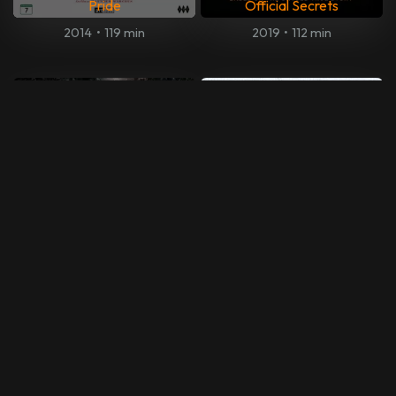
Pride
Official Secrets
2014
•
119 min
2019
•
112 min
The Rules for Everything
24 uker
2016
•
87 min
2016
•
102 min