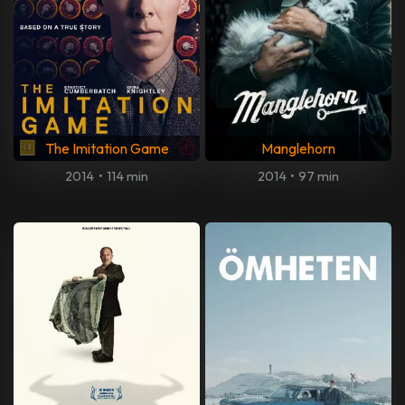
The Imitation Game
Manglehorn
2014
•
114 min
2014
•
97 min