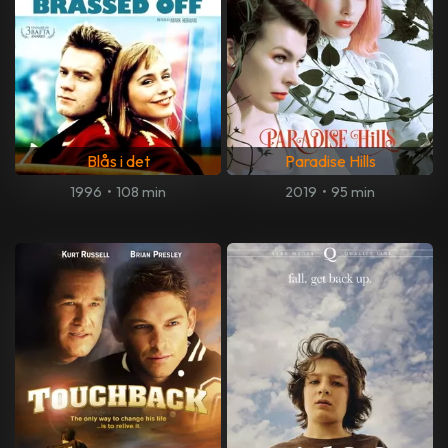
Blås i det
Paradise Hills
1996
•
108 min
2019
•
95 min