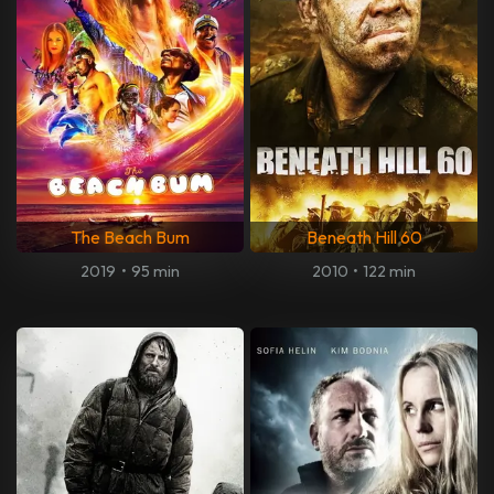
The Beach Bum
Beneath Hill 60
2019
•
95 min
2010
•
122 min