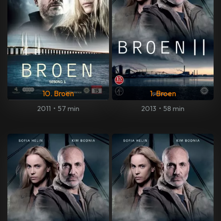
10. Broen
1. Broen
2011
•
57 min
2013
•
58 min