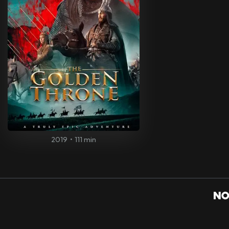
2019
•
111 min