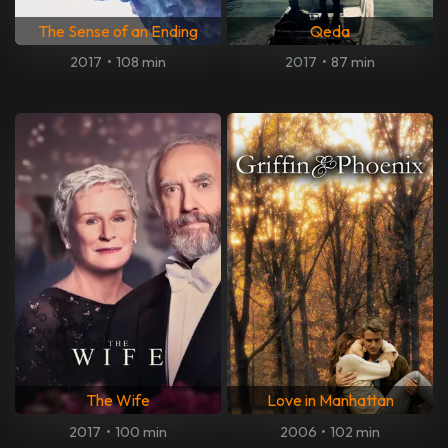
The Sense of an Ending
Qeda
2017
•
108 min
2017
•
87 min
The Wife
Love in Manhattan
2017
•
100 min
2006
•
102 min