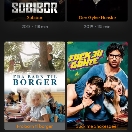
Sobibor
Den Gylne Hanske
2018
•
118 min
2019
•
115 min
Fra barn til borger
Suck me Shakespeer