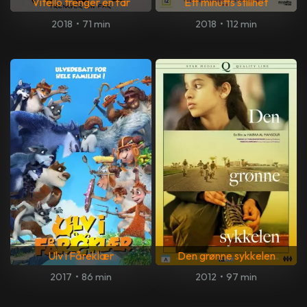
Vitello trenger en far
Ett minutts stillhet
2018
•
71 min
2018
•
112 min
Ulv i Fåreklær
Den grønne sykkelen
2017
•
86 min
2012
•
97 min