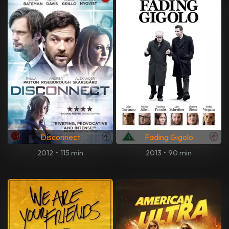
Disconnect
Fading Gigolo
2012
•
115 min
2013
•
90 min