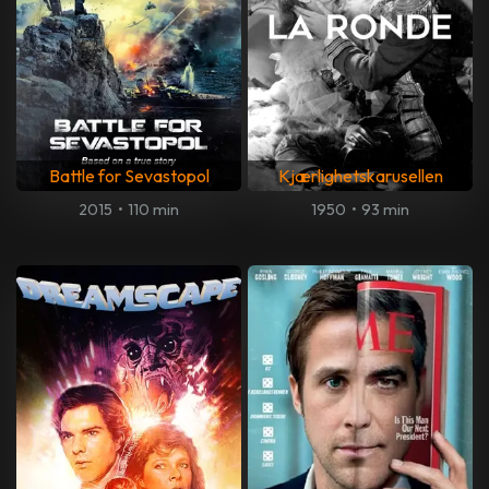
Battle for Sevastopol
Kjærlighetskarusellen
2015
•
110 min
1950
•
93 min