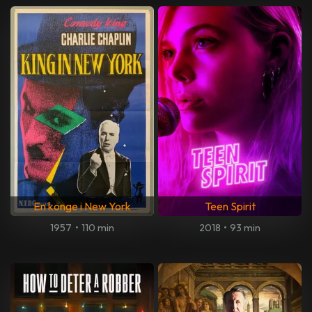
En konge i New York
Teen Spirit
1957
•
110 min
2018
•
93 min