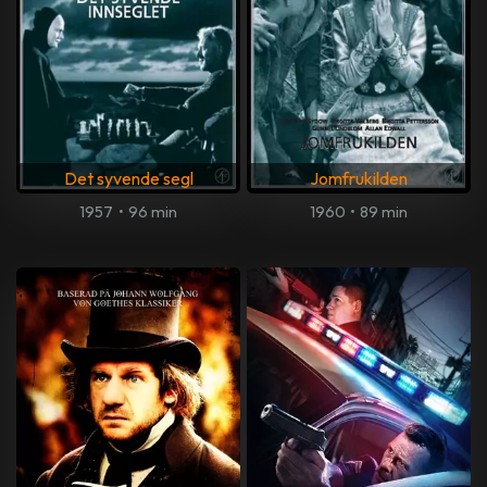
Det syvende segl
Jomfrukilden
1957
•
96 min
1960
•
89 min