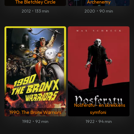
The Bletchley Circle
Archenemy
2012
•
133 min
2020
•
90 min
Nosferatu - en skrekkens
1990: The Bronx Warriors
symfoni
1982
•
92 min
1922
•
94 min