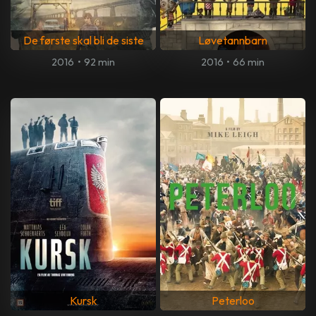
De første skal bli de siste
Løvetannbarn
2016
•
92 min
2016
•
66 min
Kursk
Peterloo