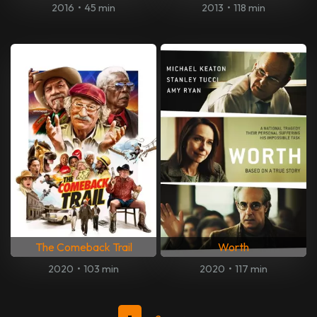
2016
•
45 min
2013
•
118 min
The Comeback Trail
Worth
2020
•
103 min
2020
•
117 min