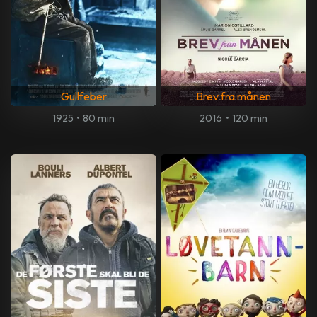
Gullfeber
Brev fra månen
1925
•
80 min
2016
•
120 min