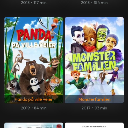
2018
•
117 min
2018
•
154 min
Panda på ville veier
Monsterfamilien
2019
•
84 min
2017
•
93 min