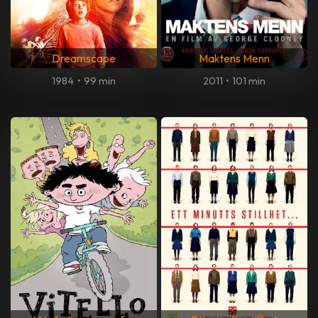
Dreamscape
Maktens Menn
1984
•
99 min
2011
•
101 min