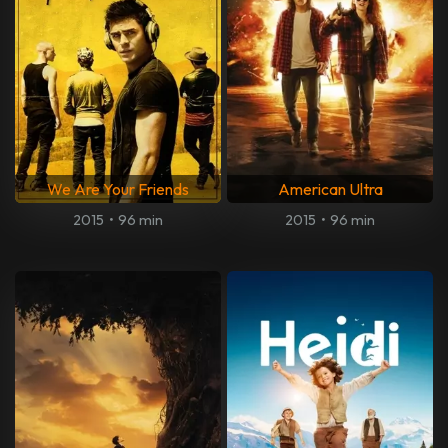
We Are Your Friends
American Ultra
2015
•
96 min
2015
•
96 min