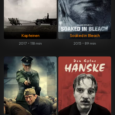
Kapteinen
Soaked in Bleach
2017
•
118 min
2015
•
89 min