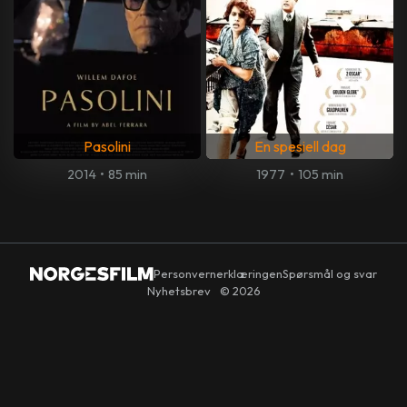
Pasolini
En spesiell dag
2014
•
85 min
1977
•
105 min
Personvernerklæringen
Spørsmål og svar
Nyhetsbrev
© 2026