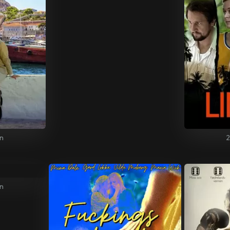
n
2
in