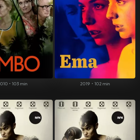
010
•
103 min
2019
•
102 min