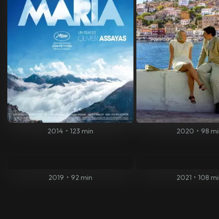
2014
•
123 min
2020
•
98 mi
2019
•
92 min
2021
•
108 m