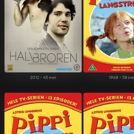
2012
•
45 min
1968
•
58 mi