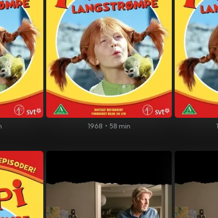
n
1968
•
58 min