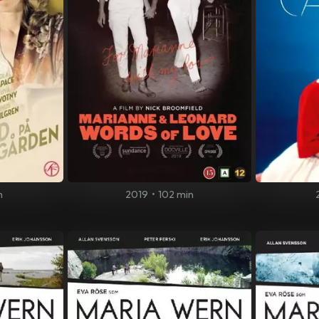
n
2019
•
102 min