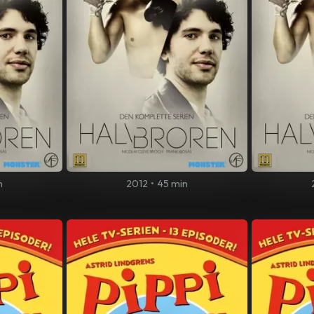
n
2012
•
45 min