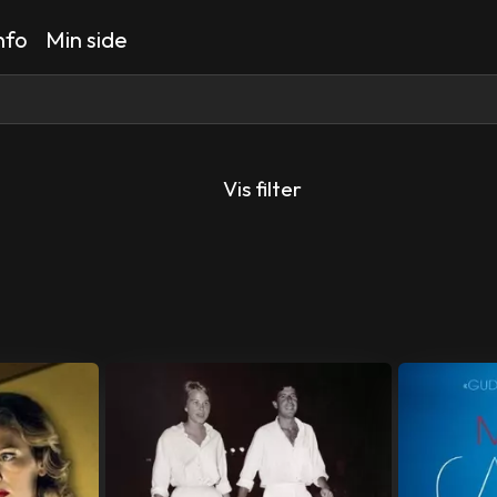
nfo
Min side
Vis filter