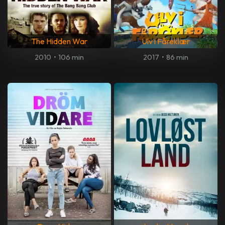
The Hidden War
Ulv i Fåreklær
2010
•
106 min
2017
•
86 min