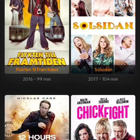
Flukten til framtiden
Solsidan
2016
•
99 min
2017
•
104 min