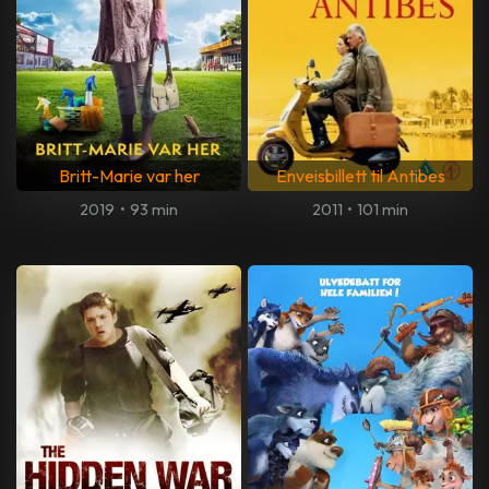
Britt-Marie var her
Enveisbillett til Antibes
2019
•
93 min
2011
•
101 min