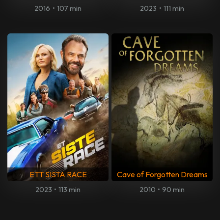
2016
•
107 min
2023
•
111 min
ETT SISTA RACE
Cave of Forgotten Dreams
2023
•
113 min
2010
•
90 min