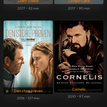
Drøm Videre
Lovløst Land
2017
•
92 min
2017
•
90 min
Cornelis
Den store prøven
2010
•
97 min
2016
•
127 min