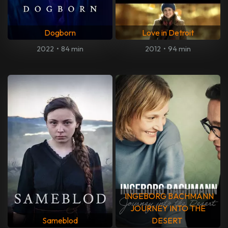
Dogborn
Love in Detroit
2022
•
84 min
2012
•
94 min
INGEBORG BACHMANN
JOURNEY INTO THE
Sameblod
DESERT