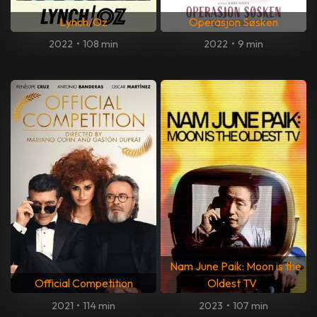
Lynch/Oz
Operasjon Søsken
2022
•
108 min
2022
•
9 min
Nam June Paik: Moon is the
Official Competition
Oldest TV
2021
•
114 min
2023
•
107 min