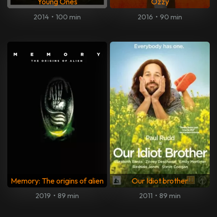
Young Ones
Ozzy
2014
•
100 min
2016
•
90 min
Memory: The origins of alien
Our Idiot brother
2019
•
89 min
2011
•
89 min