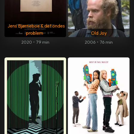
Jens Bjørneboe & det ondes
problem
Old Joy
2020
•
79 min
2006
•
76 min