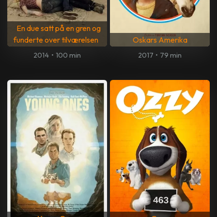
En due satt på en gren og
funderte over tilværelsen
Oskars Amerika
2014
•
100 min
2017
•
79 min