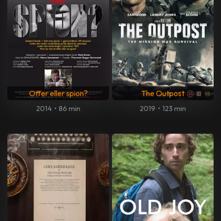
Offer eller spion?
The Outpost
2014
•
86 min
2019
•
123 min