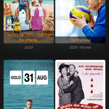
Karsten og Petra - Gullringen
fra Atlantis
Optimistene
2023
2013
•
92 min