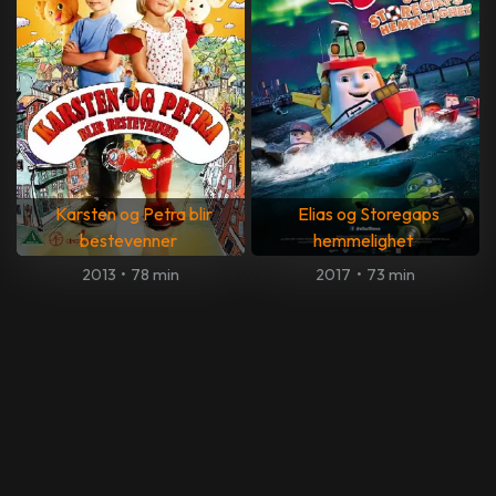
Karsten og Petra blir
Elias og Storegaps
bestevenner
hemmelighet
2013
•
78 min
2017
•
73 min