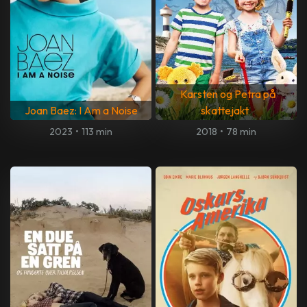
Karsten og Petra på
Joan Baez: I Am a Noise
skattejakt
2023
•
113 min
2018
•
78 min