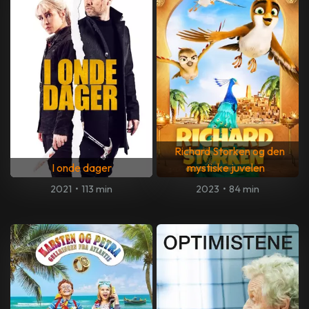
Richard Storken og den
I onde dager
mystiske juvelen
2021
•
113 min
2023
•
84 min