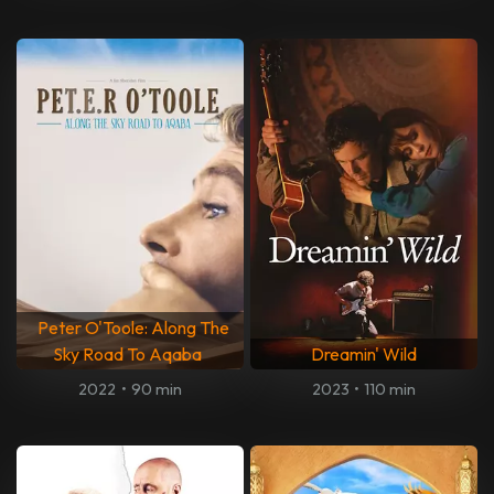
Peter O'Toole: Along The
Sky Road To Aqaba
Dreamin' Wild
2022
•
90 min
2023
•
110 min