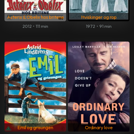
Asterix & Obelix hos britene
Hviskinger og rop
2012
•
111 min
1972
•
91 min
Emil og grisungen
Ordinary love