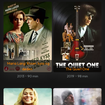
Maria Lang: Roser, kyss og
døden
The Quiet One
2013
•
90 min
2019
•
98 min