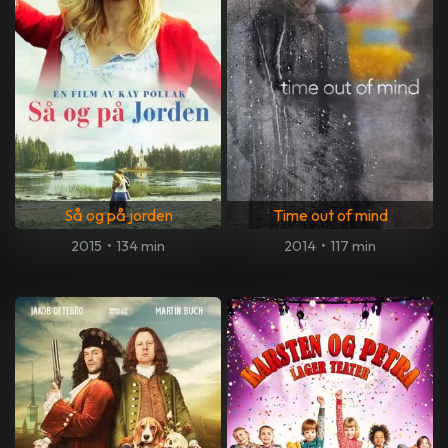
Så og på jorden
Time out of mind
2015
•
134 min
2014
•
117 min