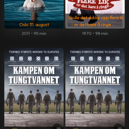
Skulle det dukke opp flere lik
Oslo 31. august
er det bare å ringe...
2011
•
95 min
1970
•
98 min