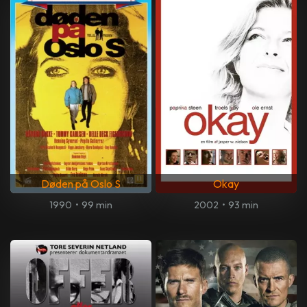
Døden på Oslo S
Okay
1990
•
99 min
2002
•
93 min