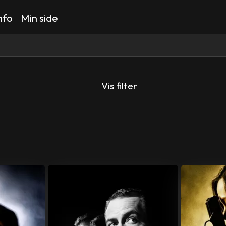
nfo
Min side
Vis filter