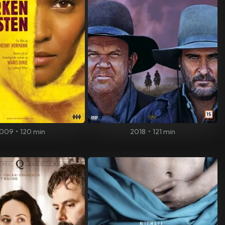
009
•
120 min
2018
•
121 min