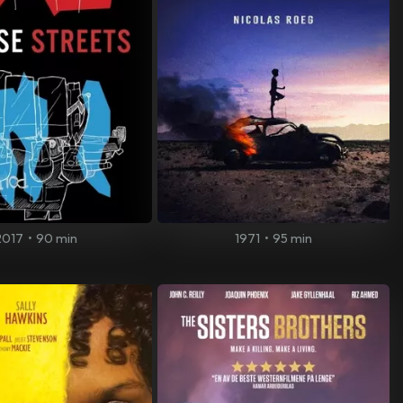
2017
•
90 min
1971
•
95 min