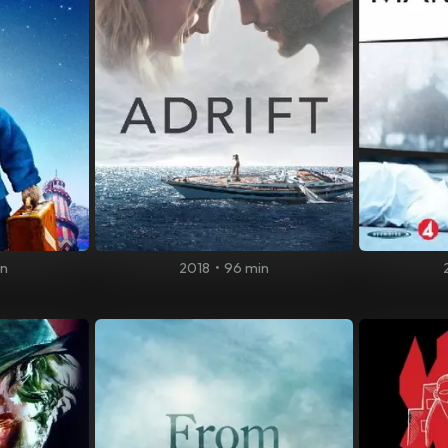
in
2018
•
96 min