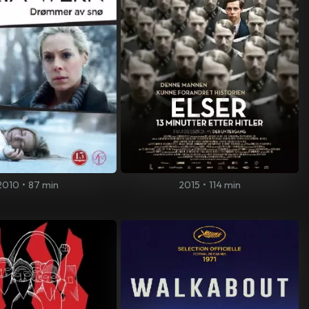
2010
•
87 min
2015
•
114 min