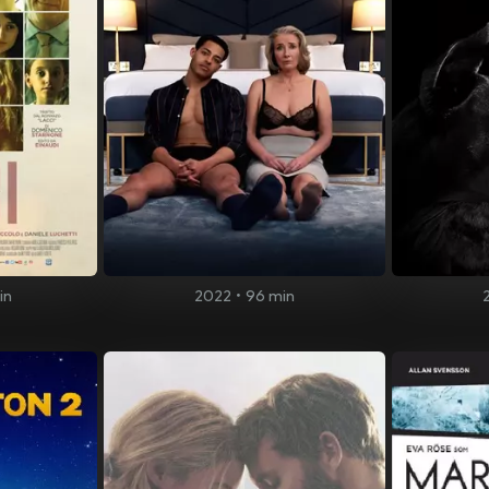
in
2022
•
96 min