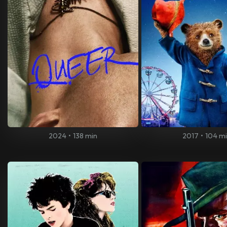
2024
•
138 min
2017
•
104 m