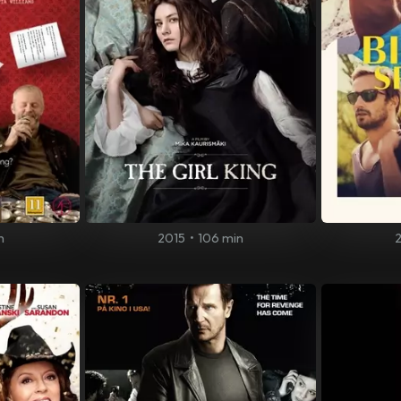
n
2015
•
106 min