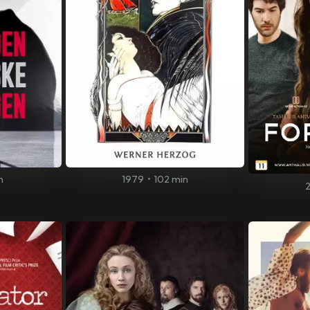
n
1979
•
102 min