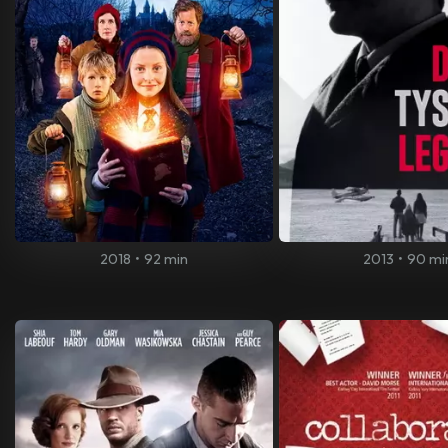
2018
•
92 min
2013
•
90 mi