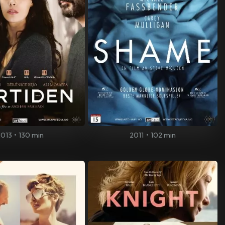
2013
•
130 min
2011
•
102 min