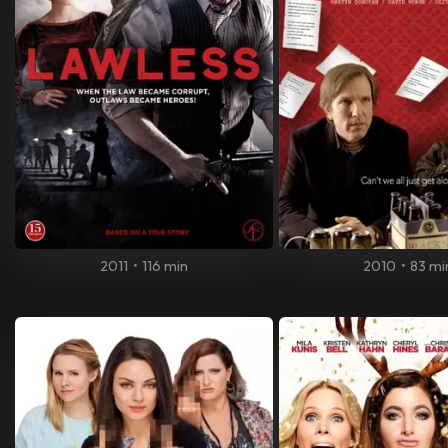
2011
•
116 min
2010
•
83 mi