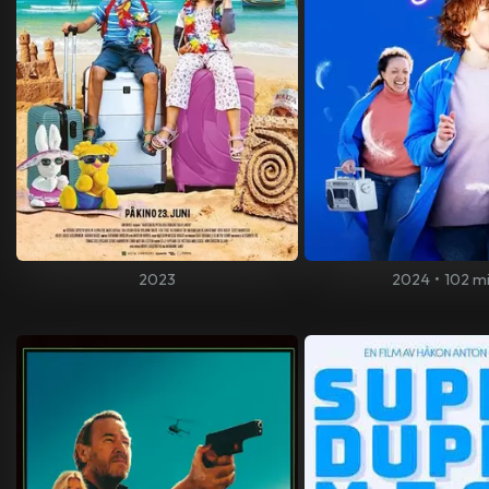
2023
2024
•
102 m