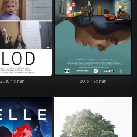
2018
•
6 min
2013
•
25 min