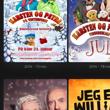
2014
•
72 min
2014
•
78 mi