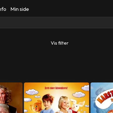
nfo
Min side
Vis filter