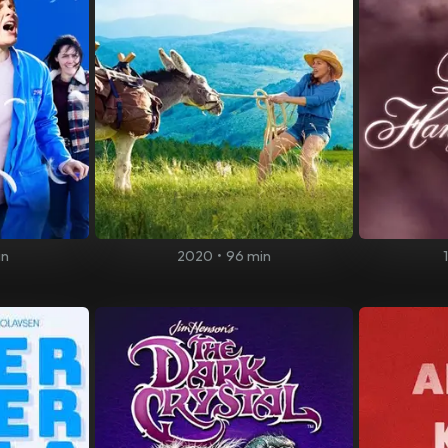
in
2020
•
96 min