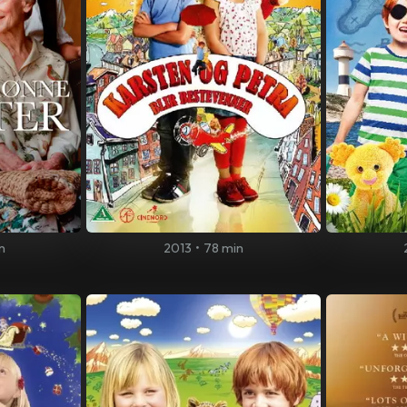
n
2013
•
78 min