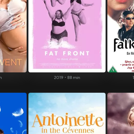
n
2019
•
88 min