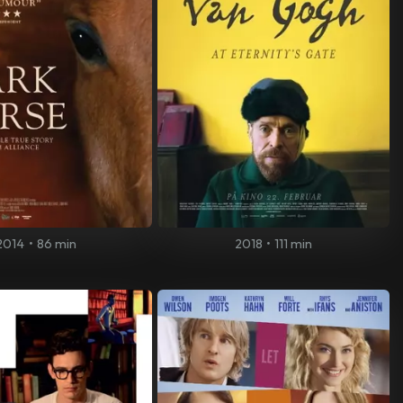
2014
•
86 min
2018
•
111 min