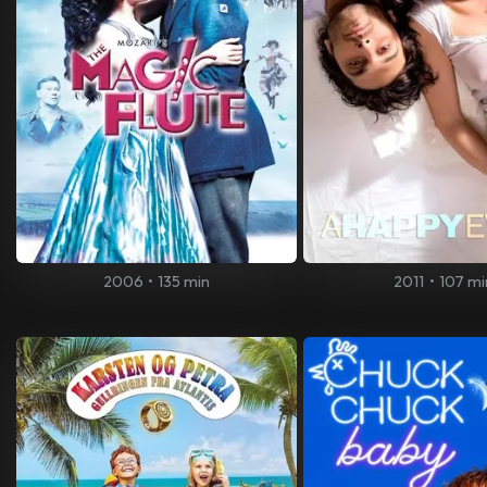
2006
•
135 min
2011
•
107 mi