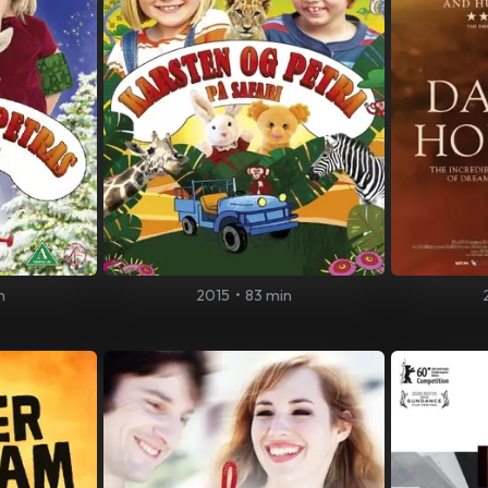
n
2015
•
83 min