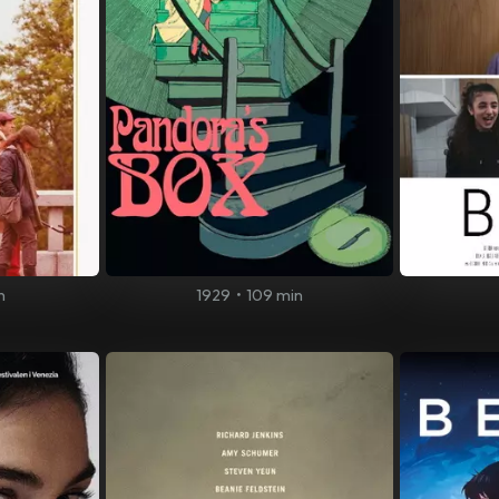
n
1929
•
109 min