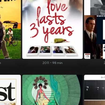
n
2011
•
98 min