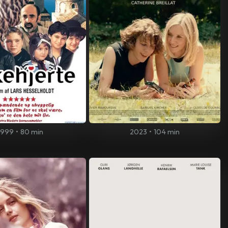
1999
•
80 min
2023
•
104 min