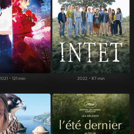
2021
•
121 min
2022
•
87 min