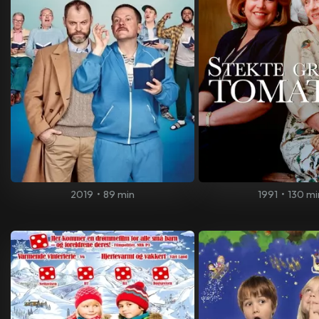
2019
•
89 min
1991
•
130 mi