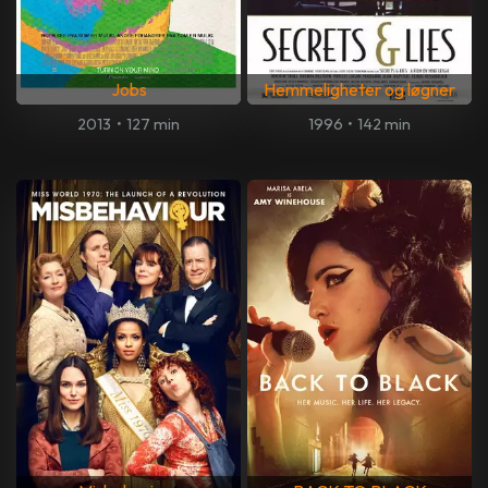
Jobs
Hemmeligheter og løgner
2013
•
127 min
1996
•
142 min