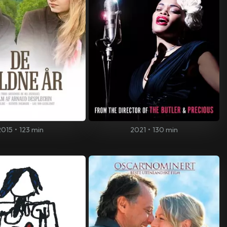
2015
•
123 min
2021
•
130 min