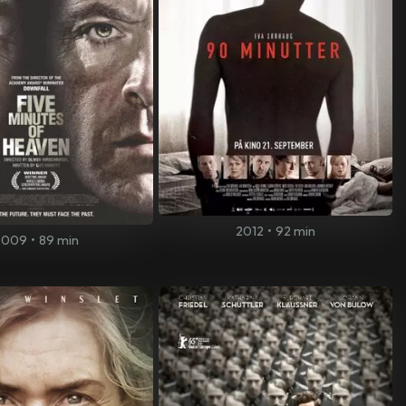
2012
•
92 min
2009
•
89 min