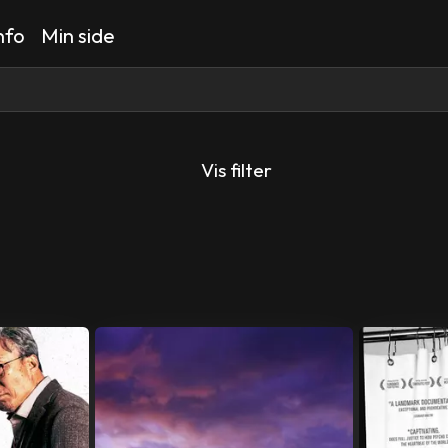
nfo
Min side
Vis filter