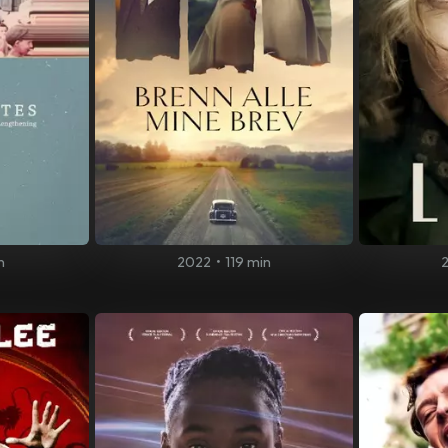
n
2022
•
119 min