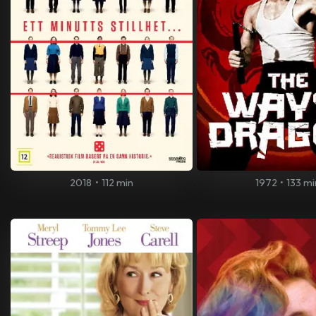
2018
•
112 min
1972
•
133 mi