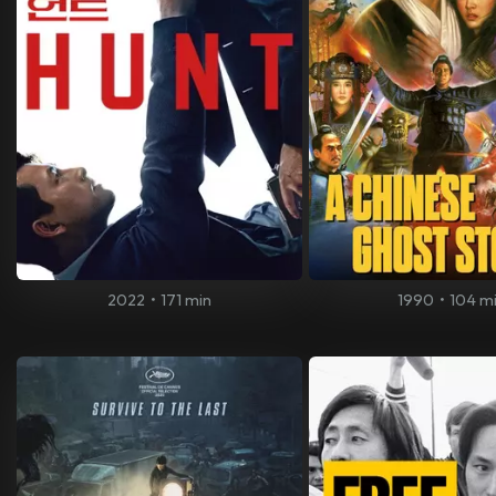
2022
•
171 min
1990
•
104 m