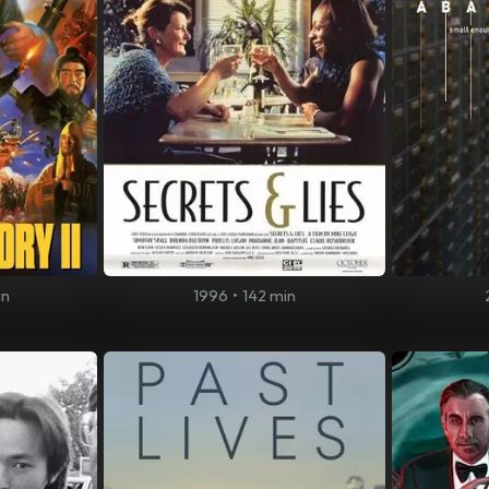
in
1996
•
142 min