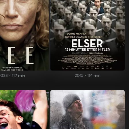
2023
•
117 min
2015
•
114 min