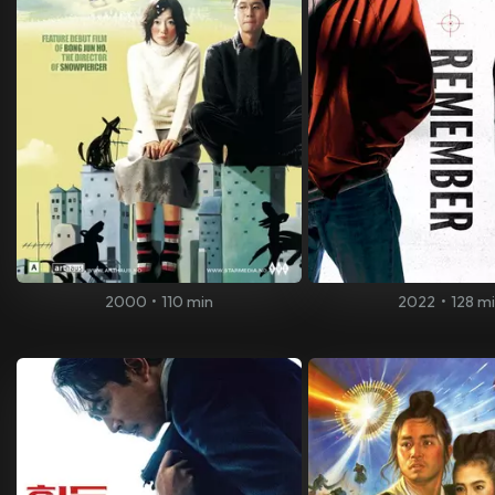
2000
•
110 min
2022
•
128 m