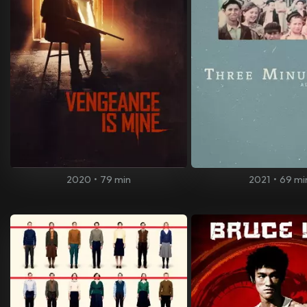
2020
•
79 min
2021
•
69 mi