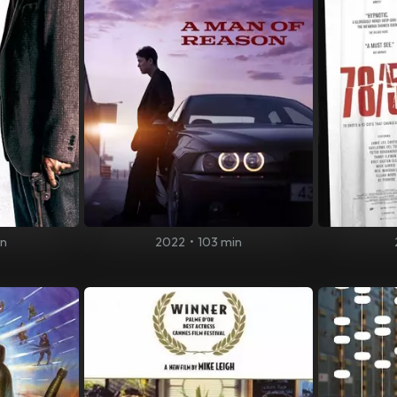
in
2022
•
103 min