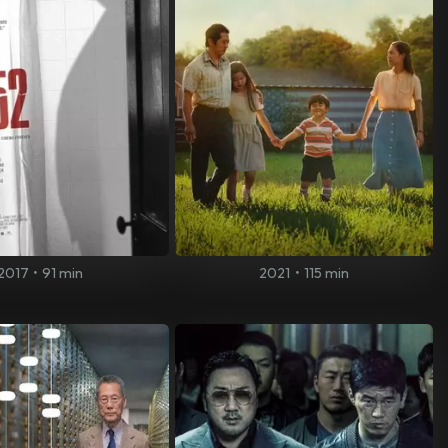
2017
•
91 min
2021
•
115 min