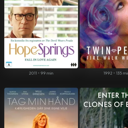
2011
•
99 min
1992
•
135 mi