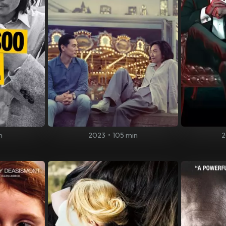
n
2023
•
105 min
2