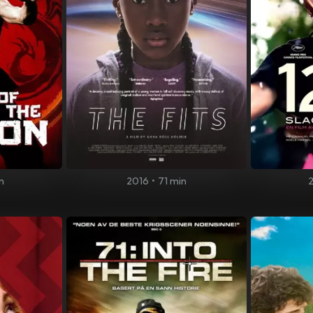
n
2016
•
71 min