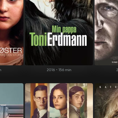
n
2016
•
156 min